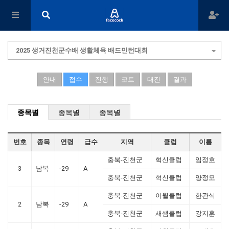
2025 생거진천군수배 생활체육 배드민턴대회
안내
접수
진행
코트
대진
결과
종목별
종목별
종목별
번호
종목
연령
급수
지역
클럽
이름
충북-진천군
혁신클럽
임정호
3
남복
-29
A
충북-진천군
혁신클럽
양정모
충북-진천군
이월클럽
한관식
2
남복
-29
A
충북-진천군
새샘클럽
강지훈