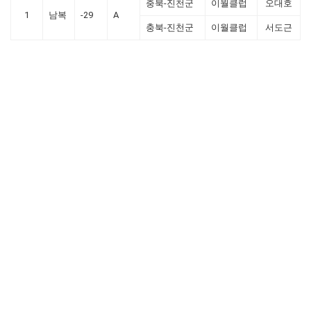
충북-진천군
이월클럽
오대호
1
남복
-29
A
충북-진천군
이월클럽
서도근