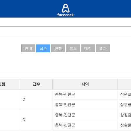
안내
접수
진행
코트
대진
결과
연령
급수
지역
충북-진천군
상원
C
충북-진천군
상원
충북-진천군
상원
C
충북-진천군
상원