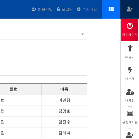
회원가입
로그인
추가메뉴
마이페이지
내경기
내번개
클럽
이름
클럽
이만형
내게임
클럽
김영호
클럽
임진수
관심게시판
클럽
김계백