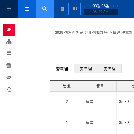
08월 06일
2026
THU
08 : 32 AM
2025 생거진천군수배 생활체육 배드민턴대회
종목별
종목별
종목별
번호
종목
2
남복
35-39
1
남복
35-39