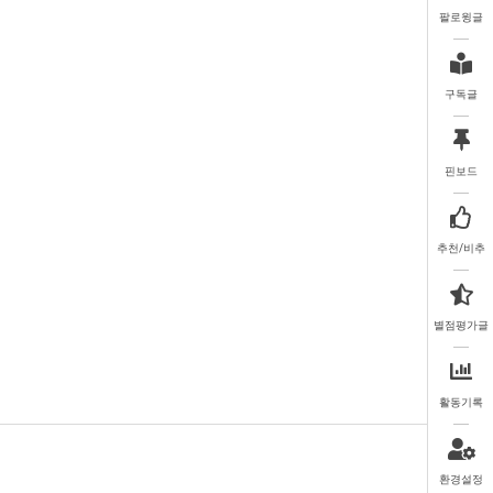
팔로윙글
구독글
핀보드
추천/비추
별점평가글
활동기록
환경설정