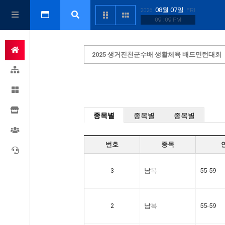
08월 07일
2026
FRI
09 : 09 PM
2025 생거진천군수배 생활체육 배드민턴대회
종목별
종목별
종목별
번호
종목
3
남복
55-59
2
남복
55-59