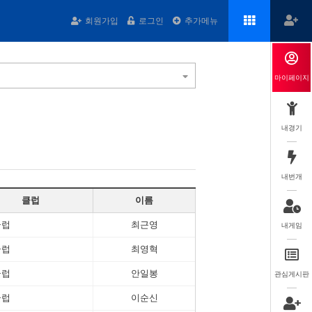
회원가입
로그인
추가메뉴
마이페이지
내경기
내번개
클럽
이름
클럽
최근영
내게임
클럽
최영혁
클럽
안일봉
관심게시판
클럽
이순신