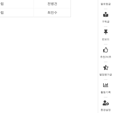
클럽
전병건
팔로윙글
클럽
최진수
구독글
핀보드
추천/비추
별점평가글
활동기록
환경설정