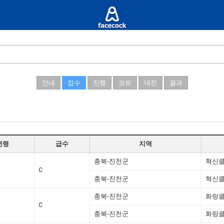
안내
접수
진행
코트
대진
결과
연령
급수
지역
충북-진천군
혁신
C
충북-진천군
혁신
충북-진천군
화랑
C
충북-진천군
화랑