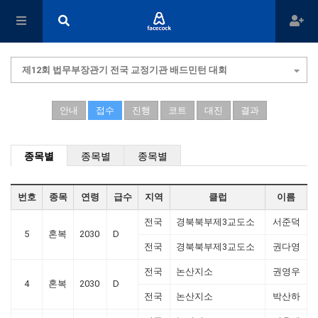
제12회 법무부장관기 전국 교정기관 배드민턴 대회
안내
접수
진행
코트
대진
결과
종목별
종목별
종목별
번호
종목
연령
급수
지역
클럽
이름
전국
경북북부제3교도소
서준덕
5
혼복
2030
D
전국
경북북부제3교도소
권다영
전국
논산지소
권영우
4
혼복
2030
D
전국
논산지소
박산하