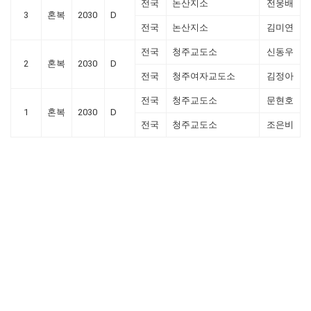
전국
논산지소
전웅배
3
혼복
2030
D
전국
논산지소
김미연
전국
청주교도소
신동우
2
혼복
2030
D
전국
청주여자교도소
김정아
전국
청주교도소
문현호
1
혼복
2030
D
전국
청주교도소
조은비