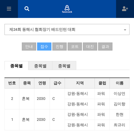
제24회 동해시 협회장기 배드민턴 대회
안내
접수
진행
코트
대진
결과
종목별
종목별
종목별
번호
종목
연령
급수
지역
클럽
이름
강원-동해시
파워
이상언
2
혼복
2030
C
강원-동해시
파워
김미향
강원-동해시
파워
한현
1
혼복
2030
C
강원-동해시
파워
최규리