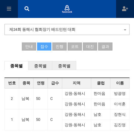
제24회 동해시 협회장기 배드민턴 대회
안내
접수
진행
코트
대진
결과
종목별
종목별
종목별
번호
종목
연령
급수
지역
클럽
이름
강원-동해시
한마음
방광영
2
남복
50
C
강원-동해시
한마음
이석훈
강원-동해시
남호
장현식
1
남복
50
C
강원-동해시
남호
김진영