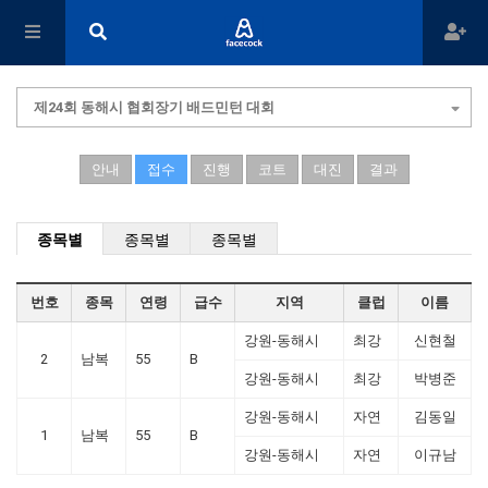
제24회 동해시 협회장기 배드민턴 대회
안내
접수
진행
코트
대진
결과
종목별
종목별
종목별
번호
종목
연령
급수
지역
클럽
이름
강원-동해시
최강
신현철
2
남복
55
B
강원-동해시
최강
박병준
강원-동해시
자연
김동일
1
남복
55
B
강원-동해시
자연
이규남