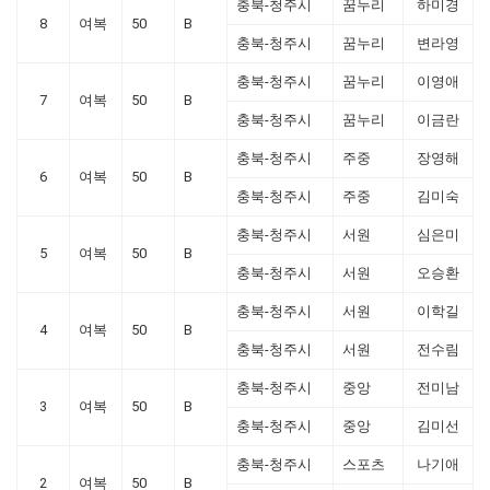
충북-청주시
꿈누리
하미경
8
여복
50
B
충북-청주시
꿈누리
변라영
충북-청주시
꿈누리
이영애
7
여복
50
B
충북-청주시
꿈누리
이금란
충북-청주시
주중
장영해
6
여복
50
B
충북-청주시
주중
김미숙
충북-청주시
서원
심은미
5
여복
50
B
충북-청주시
서원
오승환
충북-청주시
서원
이학길
4
여복
50
B
충북-청주시
서원
전수림
충북-청주시
중앙
전미남
3
여복
50
B
충북-청주시
중앙
김미선
충북-청주시
스포츠
나기애
2
여복
50
B