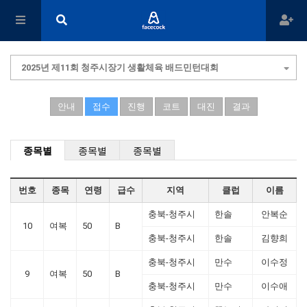
2025년 제11회 청주시장기 생활체육 배드민턴대회
안내
접수
진행
코트
대진
결과
종목별
종목별
종목별
번호
종목
연령
급수
지역
클럽
이름
충북-청주시
한솔
안복순
10
여복
50
B
충북-청주시
한솔
김향희
충북-청주시
만수
이수정
9
여복
50
B
충북-청주시
만수
이수애