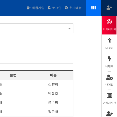
회원가입
로그인
추가메뉴
마이페이지
내경기
내번개
클럽
이름
솔
김향희
내게임
솔
박철호
대
윤수정
관심게시판
대
정근청