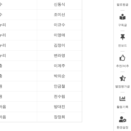
수
신동식
팔로윙글
수
조미선
누리
이규수
구독글
누리
이영애
누리
김정이
핀보드
누리
변라영
충
이계주
추천/비추
충
박의순
원
안금철
별점평가글
원
전수림
마음
방대진
활동기록
마음
장정희
환경설정