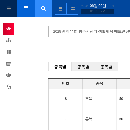
08월 09일
2026
SUN
01 : 06 PM
2025년 제11회 청주시장기 생활체육 배드민
종목별
종목별
종목별
번호
종목
8
혼복
50
7
혼복
50