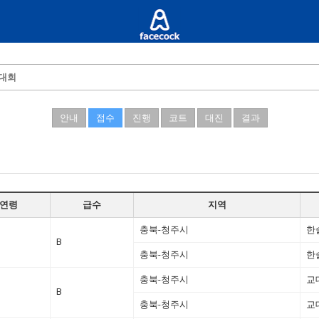
턴대회
안내
접수
진행
코트
대진
결과
연령
급수
지역
충북-청주시
한
B
충북-청주시
한
충북-청주시
교
B
충북-청주시
교