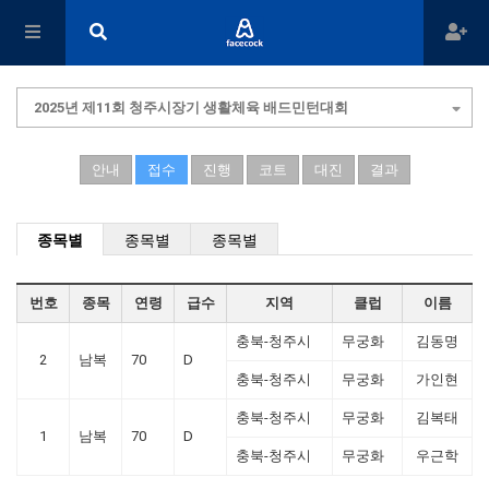
2025년 제11회 청주시장기 생활체육 배드민턴대회
안내
접수
진행
코트
대진
결과
종목별
종목별
종목별
번호
종목
연령
급수
지역
클럽
이름
충북-청주시
무궁화
김동명
2
남복
70
D
충북-청주시
무궁화
가인현
충북-청주시
무궁화
김복태
1
남복
70
D
충북-청주시
무궁화
우근학