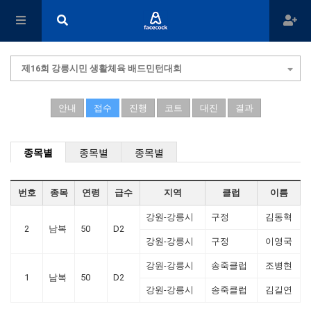
제16회 강릉시민 생활체육 배드민턴대회
안내
접수
진행
코트
대진
결과
종목별
종목별
종목별
번호
종목
연령
급수
지역
클럽
이름
강원-강릉시
구정
김동혁
2
남복
50
D2
강원-강릉시
구정
이영국
강원-강릉시
송죽클럽
조병현
1
남복
50
D2
강원-강릉시
송죽클럽
김길연