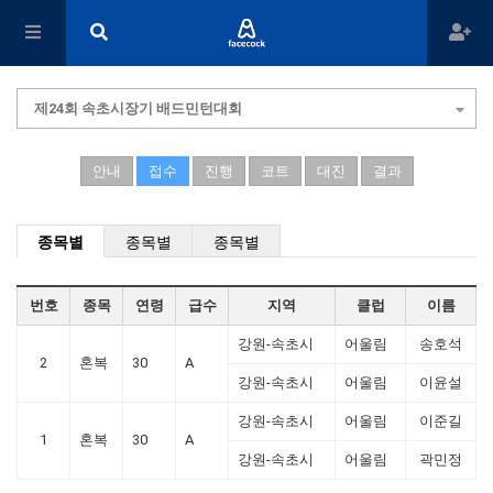
제24회 속초시장기 배드민턴대회
안내
접수
진행
코트
대진
결과
종목별
종목별
종목별
번호
종목
연령
급수
지역
클럽
이름
강원-속초시
어울림
송호석
2
혼복
30
A
강원-속초시
어울림
이윤설
강원-속초시
어울림
이준길
1
혼복
30
A
강원-속초시
어울림
곽민정