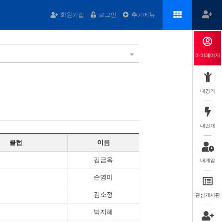
회원가입
로그인
추가메뉴
마이페이지
내경기
내번개
클럽
이름
김금옥
내게임
손영미
김소정
관심게시판
박지혜