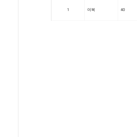
1
여복
40