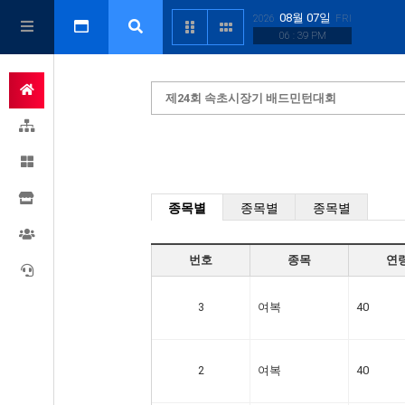
08월 07일
2026
FRI
06 : 39 PM
제24회 속초시장기 배드민턴대회
종목별
종목별
종목별
번호
종목
연
3
여복
40
2
여복
40