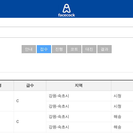
안내
접수
진행
코트
대진
결과
령
급수
지역
강원-속초시
시청
C
강원-속초시
시청
강원-속초시
해송
C
강원-속초시
해송