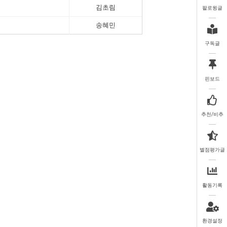
김초림
팔로윙글
송혜민
구독글
핀보드
추천/비추
별점평가글
활동기록
환경설정