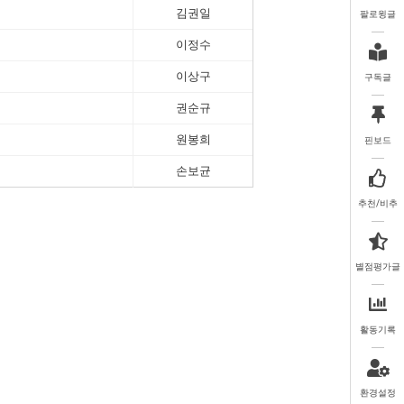
김권일
팔로윙글
이정수
이상구
구독글
권순규
원봉희
핀보드
손보균
추천/비추
별점평가글
활동기록
환경설정