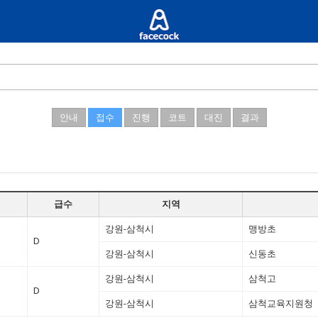
안내
접수
진행
코트
대진
결과
급수
지역
강원-삼척시
맹방초
D
강원-삼척시
신동초
강원-삼척시
삼척고
D
강원-삼척시
삼척교육지원청