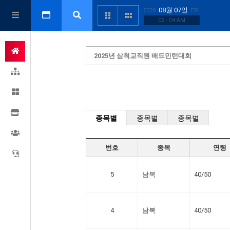
08월 07일
2026
FRI
02 : 04 AM
2025년 삼척교직원 배드민턴대회
종목별
종목별
종목별
번호
종목
연령
5
남복
40/50
4
남복
40/50