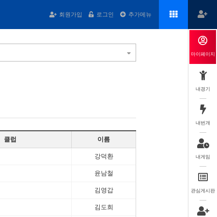
회원가입
로그인
추가메뉴
마이페이지
내경기
내번개
클럽
이름
강덕환
내게임
윤남철
김영갑
관심게시판
김도희