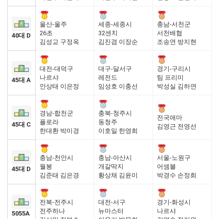
울산-울주
세종-세종시
충남-서천군
26초
32센치
서천배협
40대 D
김성교 구정옥
김진겸 이장순
조송연 방지현
대전-대덕구
대구-달서구
경기-구리시
나르샤
레전드
팀 프리미
45대 A
안상태 이은정
임성호 이충선
박성실 김하연
경남-합천군
충북-청주시
전국애마
플로라
동청주
45대 C
김영근 전영선
한대환 박미경
이호일 한영희
충남-천안시
충남-아산시
서울-노원구
월봉
개갈딱지
어셈블
45대 D
김준태 김은경
황상채 김윤미
박경수 손정희
전북-전주시
대전-서구
경기-화성시
전주하나
뉴마스터
나르샤
5055A