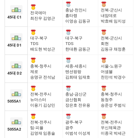
충남-천안시
전북-군산시
전국애마
흥타령
내맘데로
45대 C1
최진우 김영근
이영승 김동규
박효배 임지성
대구-북구
대구-북구
전북-군산시
TDS
TDS
회현
45대 D1
배도현 박성근
한대환 금동근
김동규 채정훈
충북-청주시
세종-세종시
서울-노원구
제로
텐션팡팡
어셈블
45대 D2
송명규 전석남
김희태 임재호
천만석 박경수
전북-전주시
충남-금산군
충북-청주시
뉴마스터
금산협회
동청주
5055A1
이용기 김상민
장은호 전유용
송준성 주범식
전북-전주시
광주-북구
전북-전주시
팀-피플
광주
우신체육관
5055A2
김영재 임종술
이범석 이성계
이종국 박세근