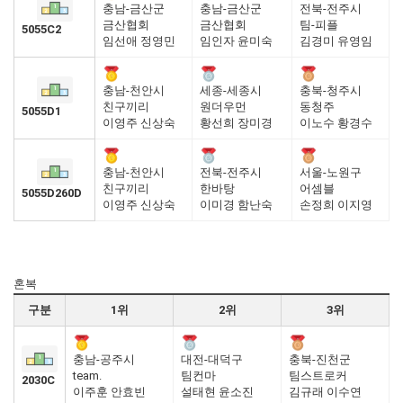
충남-금산군
충남-금산군
전북-전주시
금산협회
금산협회
팀-피플
5055C2
임선애 정영민
임인자 윤미숙
김경미 유영임
충남-천안시
세종-세종시
충북-청주시
친구끼리
원더우먼
동청주
5055D1
이영주 신상숙
황선희 장미경
이노수 황경수
충남-천안시
전북-전주시
서울-노원구
친구끼리
한바탕
어셈블
5055D260D
이영주 신상숙
이미경 함난숙
손정희 이지영
혼복
구분
1위
2위
3위
충남-공주시
대전-대덕구
충북-진천군
team.
팀컨마
팀스트로커
2030C
이주훈 안효빈
설태현 윤소진
김규래 이수연