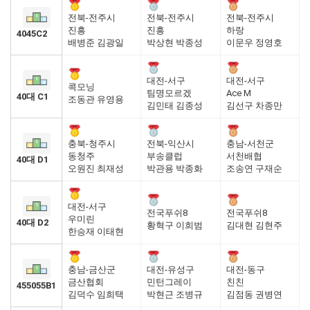
전북-전주시
전북-전주시
전북-전주시
진흥
진흥
하랑
4045C2
배병준 김광일
박상현 박종성
이문우 정영호
대전-서구
대전-서구
콕모닝
팀명모르겠
Ace M
40대 C1
조동관 유영용
김민태 김종성
김선구 차종만
충북-청주시
전북-익산시
충남-서천군
동청주
부송클럽
서천배협
40대 D1
오원진 최재성
박관용 박종화
조송연 구재순
대전-서구
전국푸쉬8
전국푸쉬8
우미린
40대 D2
황혁구 이희범
김대현 김현주
한승재 이태현
충남-금산군
대전-유성구
대전-동구
금산협회
민턴그레이
친친
455055B1
김덕수 임희택
박현근 조병규
김점동 권병연