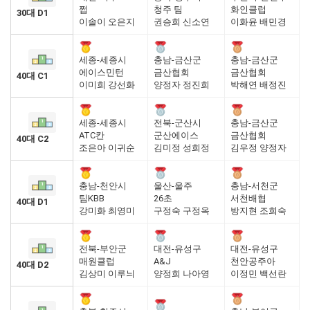
쩝
청주 팀
화인클럽
30대 D1
이솔이 오은지
권승희 신소연
이화윤 배민경
세종-세종시
충남-금산군
충남-금산군
에이스민턴
금산협회
금산협회
40대 C1
이미희 강선화
양정자 정진희
박해연 배정진
세종-세종시
전북-군산시
충남-금산군
ATC칸
군산에이스
금산협회
40대 C2
조은아 이귀순
김미정 성희정
김우정 양정자
충남-천안시
울산-울주
충남-서천군
팀KBB
26초
서천배협
40대 D1
강미화 최영미
구정숙 구정옥
방지현 조희숙
전북-부안군
대전-유성구
대전-유성구
매원클럽
A&J
천안공주아
40대 D2
김상미 이루늬
양정희 나아영
이정민 백선란