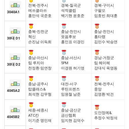
전북-전주시
경북-칠곡군
경북-구미시
에쓰클라쓰
석적클럽
구팔모
3040A1
홍만석 국준호
백기현 윤호준
임효빈 최대훈
충북-진천군
충남-천안시
충남-천안시
혁신
웃음후보
흥타령
30대 D1
손진남 이득희
홍인표 이경민
김민수 박승연
충남-아산시
충남-서산시
경남-거창군
팀 루치아
5PM
팀 헤이헤
30대 D2
천정환 임연창
이경원 허기영
강대식 옥영동
충남-공주시
대전-서구
전북-전주시
탑클래스&
루틴프렌즈
중앙
4045A2
최석현 강무형
임원철 남준
김영환 박건
세종-세종시
충남-금산군
도안정예&
ATC칸
금산협회
4045B2
추정수 박정석
이기준 명민재
임지현 김덕수