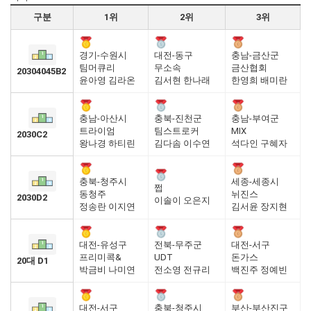
구분
1위
2위
3위
경기-수원시
대전-동구
충남-금산군
팀머큐리
무소속
금산협회
20304045B2
윤아영 김라온
김서현 한나래
한영희 배미란
충남-아산시
충북-진천군
충남-부여군
트라이엄
팀스트로커
MIX
2030C2
왕나경 하티린
김다솜 이수연
석다인 구혜자
충북-청주시
세종-세종시
쩝
동청주
뉘진스
2030D2
이솔이 오은지
정송란 이지연
김서윤 장지현
대전-유성구
전북-무주군
대전-서구
프리미콕&
UDT
돈가스
20대 D1
박금비 나미연
전소영 전규리
백진주 정예빈
대전-서구
충북-청주시
부산-부산진구