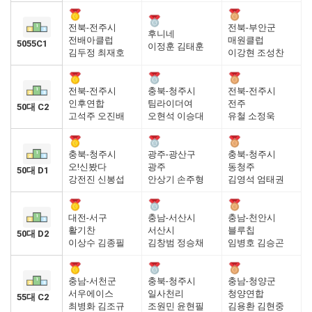
전북-전주시
전북-부안군
후니네
전배아클럽
매원클럽
5055C1
이정훈 김태훈
김두정 최재호
이강현 조성찬
전북-전주시
충북-청주시
전북-전주시
인후연합
팀라이더여
전주
50대 C2
고석주 오진배
오현석 이승대
유철 소정욱
충북-청주시
광주-광산구
충북-청주시
오!신봤다
광주
동청주
50대 D1
강전진 신봉섭
안상기 손주형
김영석 엄태권
대전-서구
충남-서산시
충남-천안시
활기찬
서산시
블루칩
50대 D2
이상수 김종필
김창범 정승채
임병호 김승곤
충남-서천군
충북-청주시
충남-청양군
서우에이스
일사천리
청양연합
55대 C2
최병화 김조규
조원민 윤현필
김용환 김현중