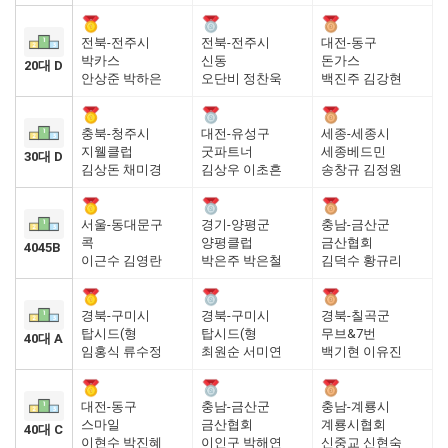
전북-전주시
전북-전주시
대전-동구
박카스
신동
돈가스
20대 D
안상준 박하은
오단비 정찬욱
백진주 김강현
충북-청주시
대전-유성구
세종-세종시
지웰클럽
굿파트너
세종베드민
30대 D
김상돈 채미경
김상우 이초흔
송창규 김정원
서울-동대문구
경기-양평군
충남-금산군
콕
양평클럽
금산협회
4045B
이근수 김영란
박은주 박은철
김덕수 황규리
경북-구미시
경북-구미시
경북-칠곡군
탑시드(형
탑시드(형
무브&7번
40대 A
임홍식 류수정
최원순 서미연
백기현 이유진
대전-동구
충남-금산군
충남-계룡시
스마일
금산협회
계룡시협회
40대 C
이현수 박진혜
이인구 박해연
신중교 신현숙