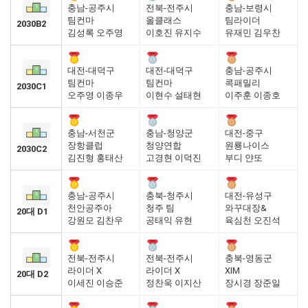
충남-공주시
전북-전주시
충남-보령시
팀컨마
올클래스
팀라이더
2030B2
김성록 오주영
이호진 유지수
유재민 김우찬
대전-대덕구
대전-대덕구
충남-공주시
팀컨마
팀컨마
콕패밀리
2030C1
오주영 이종우
이현수 설태현
이주훈 이종호
충남-서천군
충남-청양군
대전-중구
장항클럽
청양연합
원룡나이스
2030C2
김진형 홍태산
고경현 이덕진
부디 얀또
충남-공주시
충북-청주시
대전-유성구
천안공주아
청주 팀
와꾸대장&
20대 D1
강원모 김찬우
공태익 유현
육심천 오진석
전북-전주시
전북-전주시
충북-영동군
라이더 X
라이더 X
XIM
20대 D2
이세진 이승준
정찬욱 이지산
장시경 장준일