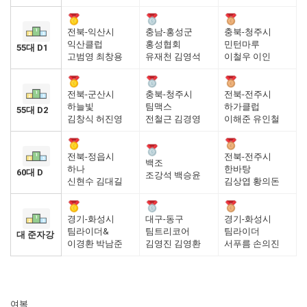
전북-익산시
충남-홍성군
충북-청주시
익산클럽
홍성협회
민턴마루
55대 D1
고범영 최창용
유재천 김영석
이철우 이인
전북-군산시
충북-청주시
전북-전주시
하늘빛
팀맥스
하가클럽
55대 D2
김창식 허진영
전철근 김경영
이해준 유인철
전북-정읍시
전북-전주시
백조
하나
한바탕
60대 D
조강석 백승윤
신현수 김대길
김상엽 황의돈
경기-화성시
대구-동구
경기-화성시
팀라이더&
팀트리코어
팀라이더
대 준자강
이경환 박남준
김영진 김영환
서푸름 손의진
여복