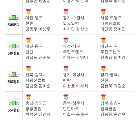
김상민 전봉순
이용기 박문희
김영숙 정지원
대전-동구
경기-수원시
서울-도봉구
친친
일요일방
다락원클럽
5055C
김동우 이상주
최지연 김상순
이진용 정미진
대전-동구
대전-서구
대전-서구
친친
루틴프렌즈
루틴프렌즈
50대 B
김점동 권순옥
진재운 김영미
전충남 최미경
전북-김제시
경기-화성시
경기-평택시
지평선클럽
랑랑
신한
50대 D
김남준 김미순
이창호 이서희
김현욱 최경순
충남-청양군
충북-청주시
경북-김천시
청양연합
민턴마루
율곡클럽
55대 D
박백선 장경자
이철우 윤재은
김광한 손경숙