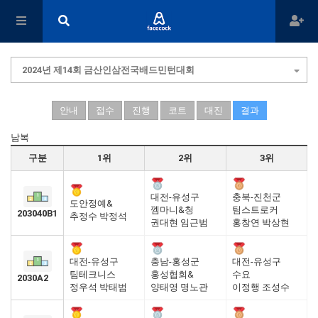
2024년 제14회 금산인삼전국배드민턴대회
안내
접수
진행
코트
대진
결과
남복
구분
1위
2위
3위
대전-유성구
충북-진천군
도안정예&
껨마니&청
팀스트로커
203040B1
추정수 박정석
권대현 임근범
홍창연 박상현
대전-유성구
충남-홍성군
대전-유성구
팀테크니스
홍성협회&
수요
2030A2
정우석 박태범
양태영 명노관
이정행 조성수