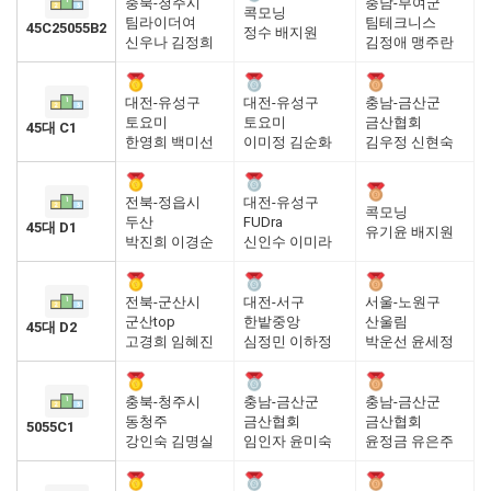
충북-청주시
충남-부여군
콕모닝
팀라이더여
팀테크니스
45C25055B2
정수 배지원
신우나 김정희
김정애 맹주란
대전-유성구
대전-유성구
충남-금산군
토요미
토요미
금산협회
45대 C1
한영희 백미선
이미정 김순화
김우정 신현숙
전북-정읍시
대전-유성구
콕모닝
두산
FUDra
45대 D1
유기윤 배지원
박진희 이경순
신인수 이미라
전북-군산시
대전-서구
서울-노원구
군산top
한밭중앙
산울림
45대 D2
고경희 임혜진
심정민 이하정
박운선 윤세정
충북-청주시
충남-금산군
충남-금산군
동청주
금산협회
금산협회
5055C1
강인숙 김명실
임인자 윤미숙
윤정금 유은주