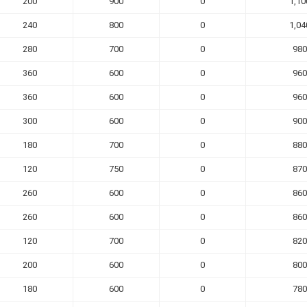
200
900
0
1,10
240
800
0
1,04
280
700
0
980
360
600
0
960
360
600
0
960
300
600
0
900
180
700
0
880
120
750
0
870
260
600
0
860
260
600
0
860
120
700
0
820
200
600
0
800
180
600
0
780