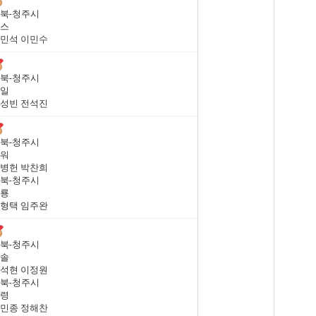
북-청주시
스
민석 이민수
북-청주시
일
성빈 전석진
북-청주시
워
병헌 박찬희
북-청주시
룡
형택 임주완
북-청주시
솔
석현 이정원
북-청주시
령
민종 정해찬