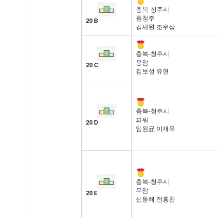
충북-청주시
동청주
20 B
김세원 조우상
충북-청주시
용암
20 C
김보성 유현
충북-청주시
파워
20 D
임원균 이재욱
충북-청주시
우암
20 E
신동해 전홍찬