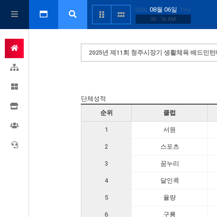
08월 06일
2026
THU
06 : 16 AM
2025년 제11회 청주시장기 생활체육 배드민
단체성적
순위
클럽
1
서원
2
스포츠
3
꿈누리
4
달인콕
5
율량
6
구룡