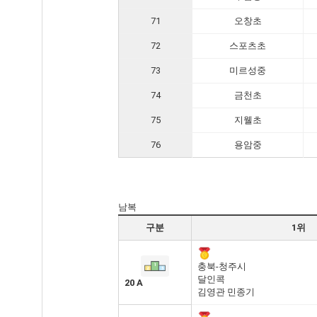
71
오창초
72
스포츠초
73
미르성중
74
금천초
75
지웰초
76
용암중
남복
구분
1위
충북-청주시
달인콕
20 A
김영관 민종기