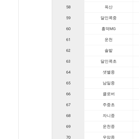
58
옥산
59
달인콕중
60
흥덕MG
61
운천
62
솔밭
63
달인콕초
64
샛별중
65
남일중
66
클로버
67
주중초
68
자니중
69
운천중
70
우암중