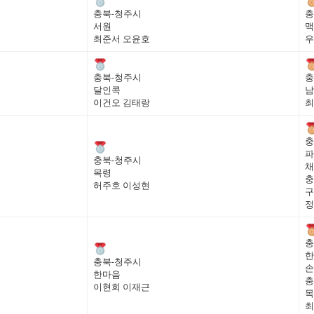
충북-청주시
충
서원
맥
최준서 오윤호
우
충북-청주시
충
달인콕
남
이건오 김태랑
최
충
파
충북-청주시
채
목령
충
허주호 이성현
구
정
충
한
충북-청주시
손
한마음
충
이현희 이재근
목
최