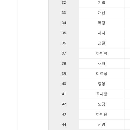
32
지웰
33
개신
34
목령
35
자니
36
금천
37
하이콕
38
새터
39
미르성
40
중앙
41
콕사랑
42
오창
43
하이원
44
생명