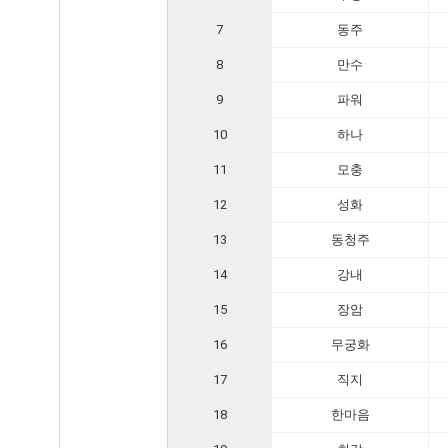
7
동주
8
만수
9
파워
10
하나
11
모충
12
성화
13
동청주
14
강내
15
장암
16
무궁화
17
직지
18
한마음