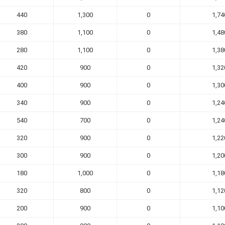
440
1,300
0
1,74
380
1,100
0
1,48
280
1,100
0
1,38
420
900
0
1,32
400
900
0
1,30
340
900
0
1,24
540
700
0
1,24
320
900
0
1,22
300
900
0
1,20
180
1,000
0
1,18
320
800
0
1,12
200
900
0
1,10