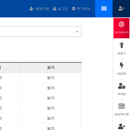
회원가입
로그인
추가메뉴
마이페이지
내경기
계
보기
내번개
0
보기
0
보기
내게임
0
보기
0
보기
관심게시판
0
보기
0
보기