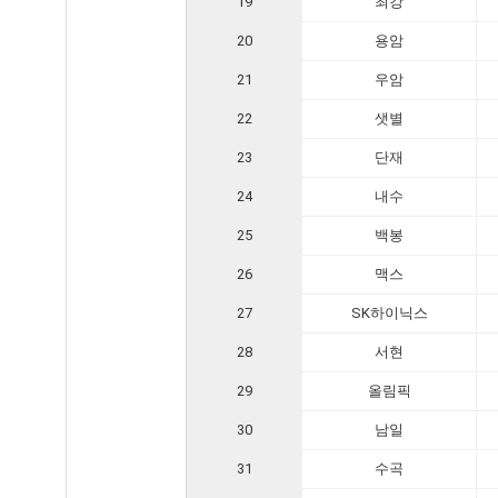
19
최강
20
용암
21
우암
22
샛별
23
단재
24
내수
25
백봉
26
맥스
27
SK하이닉스
28
서현
29
올림픽
30
남일
31
수곡