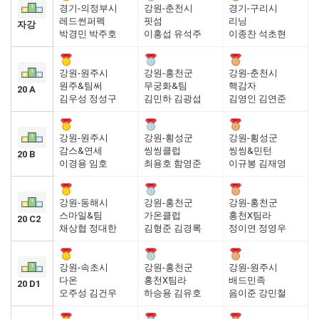
경기-의정부시
강원-춘천시
경기-구리시
레드썬퍼펙
핏섬
리닝
자강
박경민 박주호
이홍섭 유석주
이종찬 석초현
강원-원주시
강원-홍천군
강원-춘천시
원주&팀써
무궁화&팀
핵감자
20 A
김우성 정성구
김민하 김광섭
김영인 김연준
강원-원주시
강원-횡성군
강원-횡성군
감스&연세
씽씽클럽
씽씽&민턴
20 B
이경용 임호
최용호 함영준
이규봉 김재영
강원-동해시
강원-홍천군
강원-홍천군
스마일&팀
가온클럽
홍천X팀라
20 C2
채상협 정대한
김형준 김경록
정이연 정영우
강원-속초시
강원-홍천군
강원-원주시
다온
홍천X팀라
배드민족
20 D1
오주성 김건우
하승용 김유호
음이준 강민철