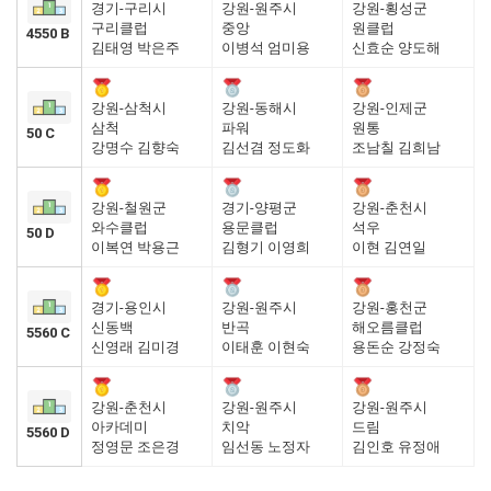
경기-구리시
강원-원주시
강원-횡성군
구리클럽
중앙
원클럽
4550 B
김태영 박은주
이병석 엄미용
신효순 양도해
강원-삼척시
강원-동해시
강원-인제군
삼척
파워
원통
50 C
강명수 김향숙
김선겸 정도화
조남칠 김희남
강원-철원군
경기-양평군
강원-춘천시
와수클럽
용문클럽
석우
50 D
이복연 박용근
김형기 이영희
이현 김연일
경기-용인시
강원-원주시
강원-홍천군
신동백
반곡
해오름클럽
5560 C
신영래 김미경
이태훈 이현숙
용돈순 강정숙
강원-춘천시
강원-원주시
강원-원주시
아카데미
치악
드림
5560 D
정영문 조은경
임선동 노정자
김인호 유정애