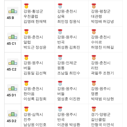
강원-횡성군
강원-춘천시
강원-평창군
우천클럽
삼육
대관령
45 B
김명래 한재택
최민정 정원식
박정배 허강녕
강원-춘천시
강원-원주시
강원-춘천시
알럽
반곡
수아르
45 C1
박도근 정성윤
최성환 김회진
허명찬 이해길
강원-원주시
강원-인제군
강원-춘천시
버들
원통
리턴
45 C2
김동일 김선혁
조남칠 최민수
곽필주 조현기
강원-춘천시
강원-원주시
강원-원주시
한마음
버들
명륜
45 D1
이성록 김정회
염성훈 이진완
박재범 이상현
강원-삼척시
강원-원주시
경기-양평군
진주
반곡
갈산클럽
45 D2
남상원 이민호
이관용 박성환
안형국 이연석