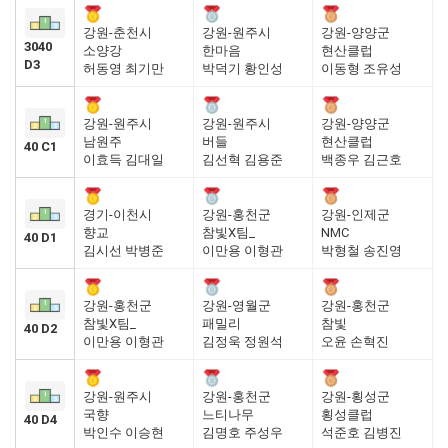
강원-춘천시
강원-원주시
강원-양양군
3040
소양강
한마음
현산클럽
D3
허동영 최기만
박덕기 황인성
이동형 조유성
강원-원주시
강원-원주시
강원-양양군
남원주
버들
현산클럽
40 C1
이효득 김대일
김선혁 김용준
백종우 김근호
경기-이천시
강원-홍천군
강원-인제군
향교
참빛X팀_
NMC
40 D1
김시선 박병준
이만용 이형관
박형철 송진영
강원-홍천군
강원-영월군
강원-홍천군
참빛X팀_
패밀리
참빛
40 D2
이만용 이형관
김정욱 정원석
오윤 손혁진
강원-원주시
강원-홍천군
강원-횡성군
국향
느티나무
횡성클럽
40 D4
박인수 이승현
김명호 주성우
석준호 김병진