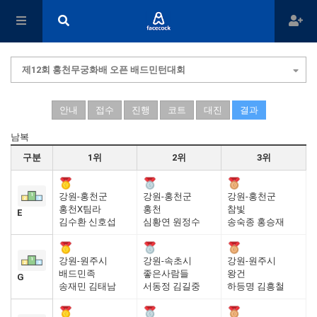
제12회 홍천무궁화배 오픈 배드민턴대회
안내
접수
진행
코트
대진
결과
남복
구분
1위
2위
3위
강원-홍천군
강원-홍천군
강원-홍천군
홍천X팀라
홍천
참빛
E
김수환 신호섭
심황연 원정수
송숙종 홍승재
강원-원주시
강원-속초시
강원-원주시
배드민족
좋은사람들
왕건
G
송재민 김태남
서동정 김길중
하등명 김흥철