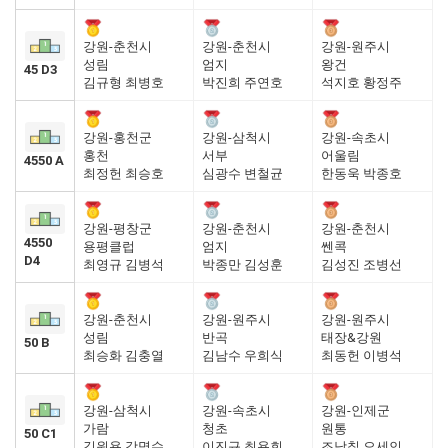
강원-춘천시
강원-춘천시
강원-원주시
성림
엄지
왕건
45 D3
김규형 최병호
박진희 주연호
석지호 황정주
강원-홍천군
강원-삼척시
강원-속초시
홍천
서부
어울림
4550 A
최정헌 최승호
심광수 변철균
한동욱 박종호
강원-평창군
강원-춘천시
강원-춘천시
4550
용평클럽
엄지
쎈콕
D4
최영규 김병석
박종만 김성훈
김성진 조병선
강원-춘천시
강원-원주시
강원-원주시
성림
반곡
태장&강원
50 B
최승화 김충열
김남수 우희식
최동헌 이병석
강원-삼척시
강원-속초시
강원-인제군
가람
청초
원통
50 C1
김원용 강명수
이진규 최용회
조남칠 오세인