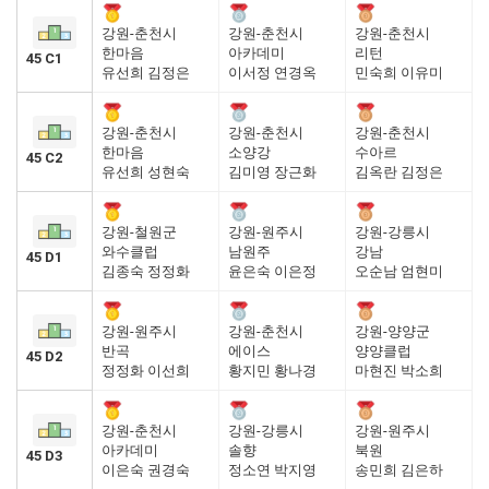
강원-춘천시
강원-춘천시
강원-춘천시
한마음
아카데미
리턴
45 C1
유선희 김정은
이서정 연경옥
민숙희 이유미
강원-춘천시
강원-춘천시
강원-춘천시
한마음
소양강
수아르
45 C2
유선희 성현숙
김미영 장근화
김옥란 김정은
강원-철원군
강원-원주시
강원-강릉시
와수클럽
남원주
강남
45 D1
김종숙 정정화
윤은숙 이은정
오순남 엄현미
강원-원주시
강원-춘천시
강원-양양군
반곡
에이스
양양클럽
45 D2
정정화 이선희
황지민 황나경
마현진 박소희
강원-춘천시
강원-강릉시
강원-원주시
아카데미
솔향
북원
45 D3
이은숙 권경숙
정소연 박지영
송민희 김은하