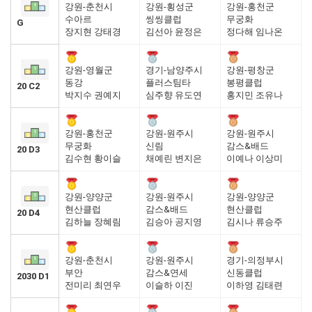
강원-춘천시
강원-횡성군
강원-홍천군
수아르
씽씽클럽
무궁화
G
장지현 강태경
김선아 윤정은
정다해 임나온
강원-영월군
경기-남양주시
강원-평창군
동강
플러스팀타
봉평클럽
20 C2
박지수 권예지
심주향 유도연
홍지민 조유나
강원-홍천군
강원-원주시
강원-원주시
무궁화
신림
감스&배드
20 D3
김수현 황이슬
채예린 변지은
이예나 이상미
강원-양양군
강원-원주시
강원-양양군
현산클럽
감스&배드
현산클럽
20 D4
김하늘 장혜림
김승아 공지영
김시나 류승주
강원-춘천시
강원-원주시
경기-의정부시
부안
감스&연세
신동클럽
2030 D1
전미리 최연우
이슬하 이진
이하영 김태련