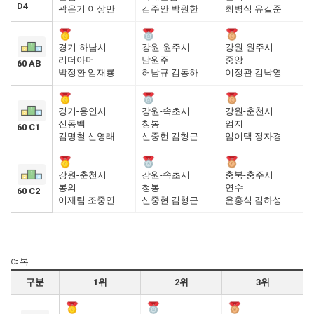
D4
곽은기 이상만
김주안 박원한
최병식 유길준
경기-하남시
강원-원주시
강원-원주시
리더아머
남원주
중앙
60 AB
박정환 임재룡
허남규 김동하
이정관 김낙영
경기-용인시
강원-속초시
강원-춘천시
신동백
청봉
엄지
60 C1
김명철 신영래
신중현 김형근
임이택 정자경
강원-춘천시
강원-속초시
충북-충주시
봉의
청봉
연수
60 C2
이재림 조중연
신중현 김형근
윤홍식 김하성
여복
구분
1위
2위
3위