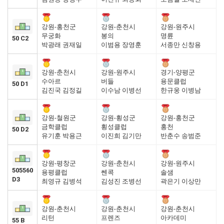
강원-홍천군
강원-춘천시
강원-원주시
무궁화
봉의
명륜
50 C2
박광래 권재일
이범용 장영훈
서종만 신창용
강원-춘천시
강원-원주시
경기-양평군
수아르
버들
용문클럽
50 D1
김진국 김정길
이수남 이병선
한규웅 이병남
강원-철원군
강원-횡성군
강원-홍천군
금학클럽
횡성클럽
홍천
50 D2
유기훈 박용근
이진희 김기만
반춘수 송범준
강원-평창군
강원-춘천시
강원-원주시
505560
용평클럽
쎈콕
솔샘
D3
최영규 김병석
김성진 조병선
곽은기 이상만
강원-춘천시
강원-춘천시
강원-춘천시
리턴
프렌즈
아카데미
55 B