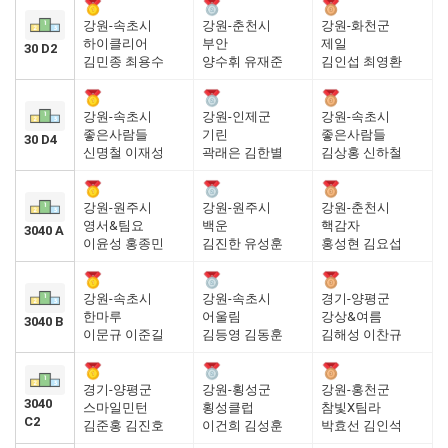
강원-속초시
강원-춘천시
강원-화천군
하이클리어
부안
제일
30 D2
김민종 최용수
양수휘 유재준
김인섭 최영환
강원-속초시
강원-인제군
강원-속초시
좋은사람들
기린
좋은사람들
30 D4
신명철 이재성
곽래은 김한별
김상홍 신하철
강원-원주시
강원-원주시
강원-춘천시
영서&팀요
백운
핵감자
3040 A
이윤성 홍종민
김진한 유성훈
홍성현 김요섭
강원-속초시
강원-속초시
경기-양평군
한마루
어울림
강상&여름
3040 B
이문규 이준길
김등영 김동훈
김해성 이찬규
경기-양평군
강원-횡성군
강원-홍천군
3040
스마일민턴
횡성클럽
참빛X팀라
C2
김준홍 김진호
이건희 김성훈
박효선 김인석