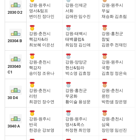
강원-원주시
강원-인제군
강원-원주시
영서&팀프
서화
무실
2030 D2
변미진 정다인
김애란 임수진
채승화 김초림
강원-춘천시
강원-태백시
강원-홍천군
핵감자&라
태백클럽&
참빛
20304 B
최보혜 이은선
최임정 김신애
김윤주 전재민
강원-춘천시
강원-양양군
강원-원주시
203040
핵감자
현산&팀라
국향
C1
송미정 조유나
박소영 김효정
김효정 정은숙
강원-춘천시
강원-홍천군
강원-춘천시
리턴
무궁화
윈턴
30 D4
최경민 장수연
황이슬 용성문
박한샘 장은영
강원-원주시
강원-원주시
강원-춘천시
반곡
영서&콕스
삼육
3040 A
한경순 강보영
하정현 최인영
장민영 임선진