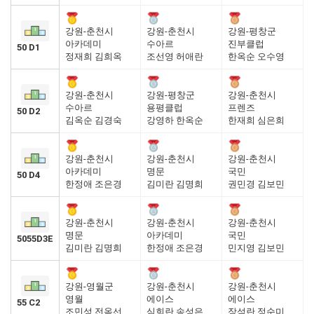
강원-춘천시
강원-춘천시
강원-평창군
아카데미
수아르
진부클럽
50 D1
정재희 김희옥
조선영 허애란
한옥순 오수영
강원-춘천시
강원-평창군
강원-춘천시
수아르
용평클럽
프렌즈
50 D2
김옥순 김경숙
강영하 한옥순
한재희 심은희
강원-춘천시
강원-춘천시
강원-춘천시
아카데미
명문
국민
50 D4
한정애 조은경
김미란 김명희
권민경 김보민
강원-춘천시
강원-춘천시
강원-춘천시
명문
아카데미
국민
5055D3E
김미란 김명희
한정애 조은경
민지영 김보민
강원-영월군
강원-춘천시
강원-춘천시
영월
에이스
에이스
55 C2
조민성 전옥선
심희란 송성은
장석란 정순미