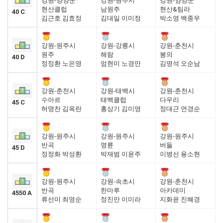
강원-양양군
강원-원주시
강원-양양군
현산클럽
남원주
현산&팀라
40 C
김근호 김효정
김대일 이미정
박소영 백종우
강원-원주시
강원-강릉시
강원-춘천시
원주
해람
봉의
40 D
정정환 노은영
엄현미 노경만
김명석 오순남
강원-춘천시
강원-태백시
강원-춘천시
수아르
태백클럽
다우리
45 C
허명찬 김옥란
홍상기 김미영
정대근 연경순
강원-원주시
강원-원주시
강원-원주시
반곡
명륜
버들
45 D
정정화 박성환
박재범 이윤주
이병선 용소현
강원-원주시
강원-속초시
강원-춘천시
반곡
한마루
아카데미
4550 A
류선미 최영순
정진만 이미라
지화윤 진혜경