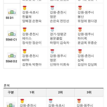
강원-속초시
강원-춘천시
강원-원주시
한울채
명문
봉산
55 D1
양혜경 손현숙
손은숙 전민선
유정애 원다경
강원-춘천시
경기-양평군
강원-원주시
에이스
용문클럽
하이콕
5560 C1
장석란 정순미
하명미 김숙자
윤금옥 유종순
강원-춘천시
강원-원주시
강원-춘천시
6070
명문
삼육
5560 D2
김현숙 박현아
신채아 이희숙
김성아 강상희
혼복
구분
1위
2위
3위
강원-춘천시
강원-속초시
강원-원주시