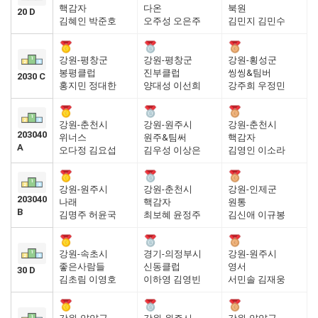
핵감자
다온
북원
20 D
김혜인 박준호
오주성 오은주
김민지 김민수
강원-평창군
강원-평창군
강원-횡성군
봉평클럽
진부클럽
씽씽&팀버
2030 C
홍지민 정대한
양대성 이선희
강주희 우정민
강원-춘천시
강원-원주시
강원-춘천시
203040
위너스
원주&팀써
핵감자
A
오다정 김요섭
김우성 이상은
김영인 이소라
강원-원주시
강원-춘천시
강원-인제군
203040
나래
핵감자
원통
B
김명주 허윤국
최보혜 윤정주
김신애 이규봉
강원-속초시
경기-의정부시
강원-원주시
좋은사람들
신동클럽
영서
30 D
김초림 이영호
이하영 김영빈
서민솔 김재웅