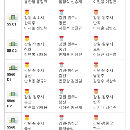
용환영 홍정표
임경식 신승재
이일용 이정훈
강원-속초시
강원-원주시
강원-원주시
한마루
명륜
반곡
55 C1
이재호 정연복
지준석 정찬규
이태훈 김병진
강원-속초시
강원-원주시
강원-원주시
청초
중앙
드림
55 C2
정연복 김태웅
인재홍 전원진
이용근 김은봉
강원-원주시
강원-횡성군
강원-원주시
5560
봉산
갑천
남원주
D1
손호용 황규채
윤종상 김연일
김영수 박상혁
강원-원주시
강원-원주시
강원-원주시
5560
봉산
봉산
반곡
D2
변수철 엄해용
서상원 황규채
김기태 김경주
강원-원주시
강원-홍천군
강원-홍천군
5560
솔샘
화계클럽
한서