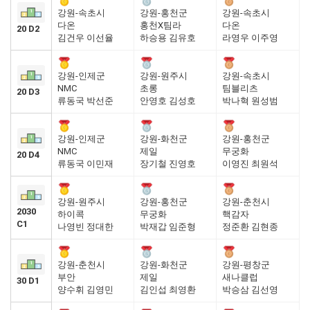
강원-속초시
강원-홍천군
강원-속초시
다온
홍천X팀라
다온
20 D2
김건우 이선율
하승용 김유호
라영우 이주영
강원-인제군
강원-원주시
강원-속초시
NMC
초롱
팀블리츠
20 D3
류동국 박선준
안영호 김성호
박나혁 원성범
강원-인제군
강원-화천군
강원-홍천군
NMC
제일
무궁화
20 D4
류동국 이민재
장기철 진영호
이영진 최원석
강원-원주시
강원-홍천군
강원-춘천시
2030
하이콕
무궁화
핵감자
C1
나영빈 정대한
박재갑 임준형
정준환 김현종
강원-춘천시
강원-화천군
강원-평창군
부안
제일
새나클럽
30 D1
양수휘 김영민
김인섭 최영환
박승삼 김선영