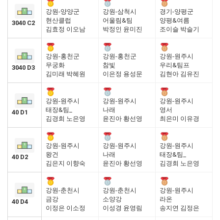
강원-양양군
강원-삼척시
경기-양평군
현산클럽
어울림&팀
양평&여름
3040 C2
김효정 이오남
박정인 윤미진
조이슬 박슬기
강원-홍천군
강원-홍천군
강원-원주시
무궁화
참빛
우리&팀프
3040 D3
김미래 박혜원
이은정 용성문
김현아 김유진
강원-원주시
강원-원주시
강원-원주시
태장&팀_
나래
영서
40 D1
김경희 노은영
윤진아 황선영
최은미 이유경
강원-원주시
강원-원주시
강원-원주시
왕건
나래
태장&팀_
40 D2
김은지 이향숙
윤진아 황선영
김경희 노은영
강원-춘천시
강원-춘천시
강원-원주시
금강
소양강
라온
40 D4
이정은 이소정
이성경 윤영림
송지연 김정은