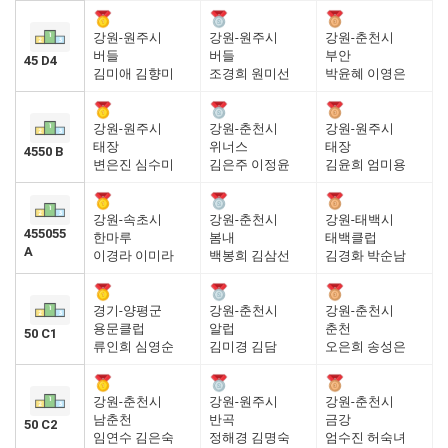
강원-원주시
강원-원주시
강원-춘천시
버들
버들
부안
45 D4
김미애 김향미
조경희 원미선
박윤혜 이영은
강원-원주시
강원-춘천시
강원-원주시
태장
위너스
태장
4550 B
변은진 심수미
김은주 이정윤
김윤희 엄미용
강원-속초시
강원-춘천시
강원-태백시
455055
한마루
봄내
태백클럽
A
이경라 이미라
백봉희 김삼선
김경화 박순남
경기-양평군
강원-춘천시
강원-춘천시
용문클럽
알럽
춘천
50 C1
류인희 심영순
김미경 김담
오은희 송성은
강원-춘천시
강원-원주시
강원-춘천시
남춘천
반곡
금강
50 C2
임연수 김은숙
정해경 김명숙
엄수진 허숙녀