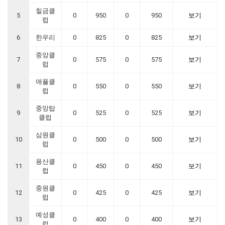
칠금클
5
0
950
0
950
보기
럽
6
한우리
0
825
0
825
보기
중앙클
7
0
575
0
575
보기
럽
애플클
8
0
550
0
550
보기
럽
중앙탑
9
0
525
0
525
보기
클럽
삼원클
10
0
500
0
500
보기
럽
용산클
11
0
450
0
450
보기
럽
중원클
12
0
425
0
425
보기
럽
예성클
13
0
400
0
400
보기
럽