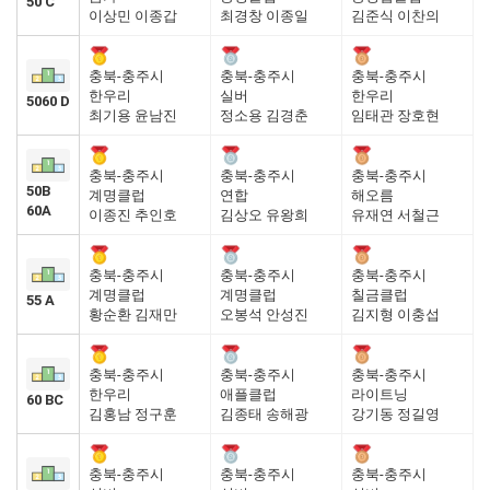
50 C
이상민 이종갑
최경창 이종일
김준식 이찬의
충북-충주시
충북-충주시
충북-충주시
한우리
실버
한우리
5060 D
최기용 윤남진
정소용 김경춘
임태관 장호현
충북-충주시
충북-충주시
충북-충주시
50B
계명클럽
연합
해오름
60A
이종진 추인호
김상오 유왕희
유재연 서철근
충북-충주시
충북-충주시
충북-충주시
계명클럽
계명클럽
칠금클럽
55 A
황순환 김재만
오봉석 안성진
김지형 이충섭
충북-충주시
충북-충주시
충북-충주시
한우리
애플클럽
라이트닝
60 BC
김홍남 정구훈
김종태 송해광
강기동 정길영
충북-충주시
충북-충주시
충북-충주시