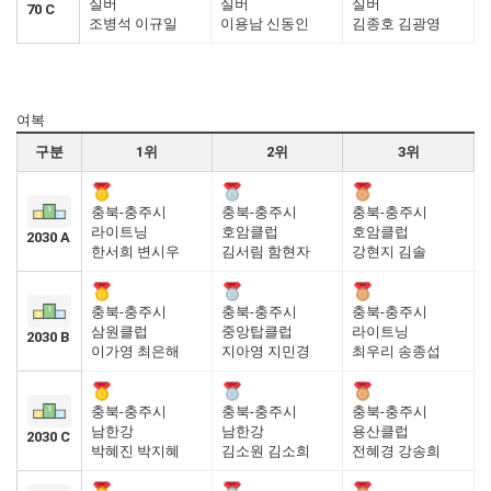
실버
실버
실버
70 C
조병석 이규일
이용남 신동인
김종호 김광영
여복
구분
1위
2위
3위
충북-충주시
충북-충주시
충북-충주시
라이트닝
호암클럽
호암클럽
2030 A
한서희 변시우
김서림 함현자
강현지 김솔
충북-충주시
충북-충주시
충북-충주시
삼원클럽
중앙탑클럽
라이트닝
2030 B
이가영 최은해
지아영 지민경
최우리 송종섭
충북-충주시
충북-충주시
충북-충주시
남한강
남한강
용산클럽
2030 C
박혜진 박지혜
김소원 김소희
전혜경 강송희