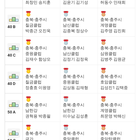
최창민 송지훈
김윤기 김기성
허동수 안재희
충북-충주시
충북-충주시
충북-충주시
칠금클럽
남산클럽
계명클럽
40 B
박종근 오진욱
김종복 정상수
김주영 김진희
충북-충주시
충북-충주시
충북-충주시
중원클럽
남산클럽
삼원클럽
40 C
김재수 함상모
김정기 김정욱
김병주 김원균
충북-충주시
충북-충주시
충북-충주시
칠금클럽
중원클럽
호암클럽
40 D
정충효 이원영
김상동 김재형
김성진1 김택중
충북-충주시
충북-충주시
충북-충주시
남한강
남한강
계명클럽
50 A
권혁용 박종필
이수남 김성훈
최문영 박해신
충북-충주시
충북-충주시
충북-충주시
금가
중앙클럽
중앙탑클럽