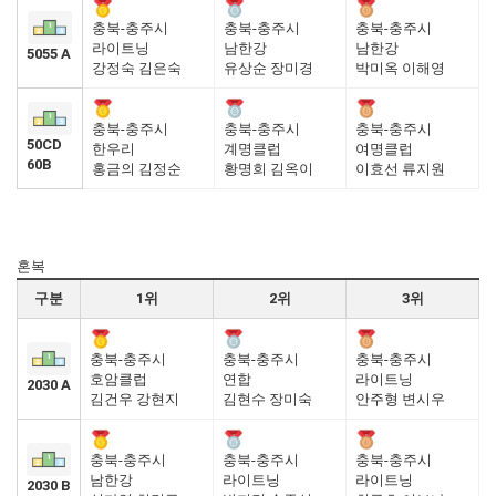
충북-충주시
충북-충주시
충북-충주시
라이트닝
남한강
남한강
5055 A
강정숙 김은숙
유상순 장미경
박미옥 이해영
충북-충주시
충북-충주시
충북-충주시
50CD
한우리
계명클럽
여명클럽
60B
홍금의 김정순
황명희 김옥이
이효선 류지원
혼복
구분
1위
2위
3위
충북-충주시
충북-충주시
충북-충주시
호암클럽
연합
라이트닝
2030 A
김건우 강현지
김현수 장미숙
안주형 변시우
충북-충주시
충북-충주시
충북-충주시
남한강
라이트닝
라이트닝
2030 B