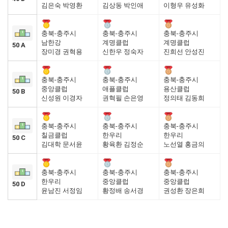
김은숙 박영환
김상동 박인애
이형우 유성화
충북-충주시
충북-충주시
충북-충주시
남한강
계명클럽
계명클럽
50 A
장미경 권혁용
신한우 정숙자
진희선 안성진
충북-충주시
충북-충주시
충북-충주시
중앙클럽
애플클럽
용산클럽
50 B
신성원 이경자
권혁필 손은영
정의태 김동희
충북-충주시
충북-충주시
충북-충주시
칠금클럽
한우리
한우리
50 C
김대학 문서윤
황육환 김정순
노선열 홍금의
충북-충주시
충북-충주시
충북-충주시
한우리
중앙클럽
중앙클럽
50 D
윤남진 서정임
황정배 송서경
권성환 장은희