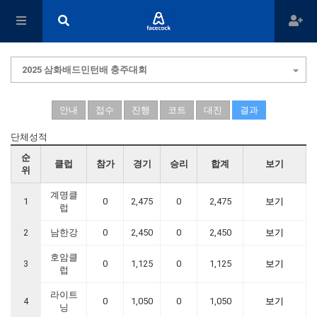
2025 삼화배드민턴배 충주대회
안내
접수
진행
코트
대진
결과
단체성적
순
클럽
참가
경기
승리
합계
보기
위
계명클
1
0
2,475
0
2,475
보기
럽
2
남한강
0
2,450
0
2,450
보기
호암클
3
0
1,125
0
1,125
보기
럽
라이트
4
0
1,050
0
1,050
보기
닝