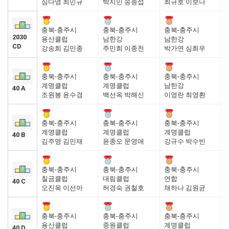
심다영 최민규
박지민 송종섭
최규호 이보나
충북-충주시
충북-충주시
충북-충주시
2030
용산클럽
남한강
남한강
CD
강송희 김민종
주민희 이종천
박가연 심희우
충북-충주시
충북-충주시
충북-충주시
계명클럽
계명클럽
남한강
40 A
조원봉 윤수경
백선옥 박해신
이영란 최영환
충북-충주시
충북-충주시
충북-충주시
계명클럽
계명클럽
계명클럽
40 B
김주영 김민재
윤종오 문영애
강규수 박수빈
충북-충주시
충북-충주시
충북-충주시
칠금클럽
대림클럽
연합
40 C
오진욱 이선아
허경숙 권철호
채하나 김원균
충북-충주시
충북-충주시
충북-충주시
용산클럽
중원클럽
계명클럽
40 D