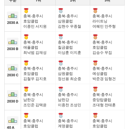
구분
1위
2위
3위
충북-충주시
충북-충주시
충북-충주시
호암클럽
삼원클럽
라이트닝
2030 A
이종민 서지원
김현수 우종철
여혜민 안주형
충북-충주시
충북-충주시
충북-충주시
애플클럽
칠금클럽
호암클럽
2030 B
최낙범 김재성
이상훈 이지훈
김승수 무집
충북-충주시
충북-충주시
충북-충주시
호암클럽
삼원클럽
예성클럽
2030 C
김철우 김지호
정선용 최순중
박준경 임형건
충북-충주시
충북-충주시
충북-충주시
남한강
남한강
중앙탑클럽
2030 D
조민준 김택윤
이종천 조성민
조대형 전태훈
충북-충주시
충북-충주시
충북-충주시
호암클럽
계명클럽
호암클럽
40 A