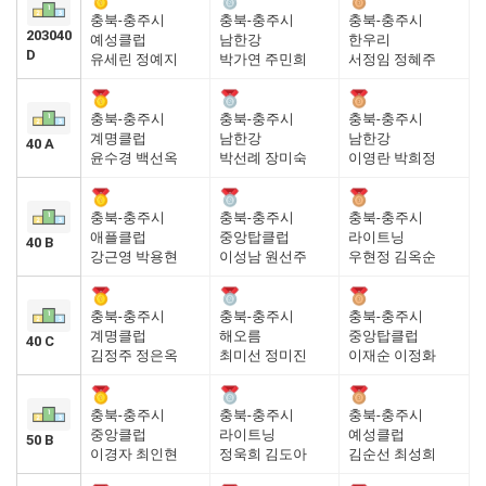
충북-충주시
충북-충주시
충북-충주시
203040
예성클럽
남한강
한우리
D
유세린 정예지
박가연 주민희
서정임 정혜주
충북-충주시
충북-충주시
충북-충주시
계명클럽
남한강
남한강
40 A
윤수경 백선옥
박선례 장미숙
이영란 박희정
충북-충주시
충북-충주시
충북-충주시
애플클럽
중앙탑클럽
라이트닝
40 B
강근영 박용현
이성남 원선주
우현정 김옥순
충북-충주시
충북-충주시
충북-충주시
계명클럽
해오름
중앙탑클럽
40 C
김정주 정은옥
최미선 정미진
이재순 이정화
충북-충주시
충북-충주시
충북-충주시
중앙클럽
라이트닝
예성클럽
50 B
이경자 최인현
정욱희 김도아
김순선 최성희