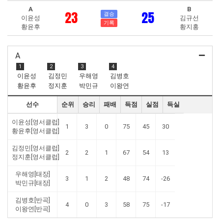
A
B
23
25
결승
이윤성
김규선
기록
황윤후
황지홍
A
1
2
3
4
이윤성
김정민
우해영
김병호
황윤후
정지훈
박민규
이왕연
선수
순위
승리
패배
득점
실점
득실
이윤성[영서클럽]
1
3
0
75
45
30
황윤후[영서클럽]
김정민[영서클럽]
2
2
1
67
54
13
정지훈[영서클럽]
우해영[태장]
3
1
2
48
74
-26
박민규[태장]
김병호[반곡]
4
0
3
58
75
-17
이왕연[반곡]