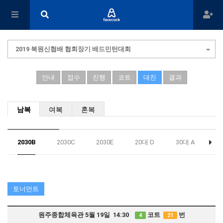
2019 북원신협배 협회장기 배드민턴대회
안내
접수
진행
코트
대진
결과
남복
여복
혼복
2030B
2030C
2030E
20대 D
30대 A
3
토너먼트
원주종합체육관 5월 19일 14:30
코트
번
4
21