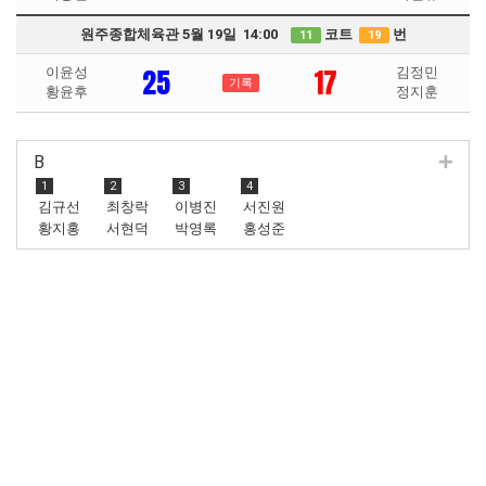
원주종합체육관 5월 19일 14:00
코트
번
11
19
25
17
이윤성
김정민
기록
황윤후
정지훈
B
1
2
3
4
김규선
최창락
이병진
서진원
황지홍
서현덕
박영록
홍성준