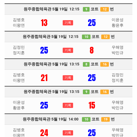
원주종합체육관 5월 19일 12:15
코트
번
9
12
13
25
김병호
이윤성
기록
이왕연
황윤후
원주종합체육관 5월 19일 12:15
코트
번
10
12
25
8
김정민
우해영
기록
정지훈
박민규
원주종합체육관 5월 19일 13:15
코트
번
8
16
21
25
김병호
김정민
기록
이왕연
정지훈
원주종합체육관 5월 19일 13:15
코트
번
9
16
25
15
이윤성
우해영
기록
황윤후
박민규
원주종합체육관 5월 19일 14:00
코트
번
10
19
24
25
김병호
우해영
기록
이왕연
박민규