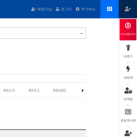
회원가입
로그인
추가메뉴
마이페이지
내경기
내번개
40대 D
40대 E
50D60C
50대 A
50대 B
50대
내게임
관심게시판