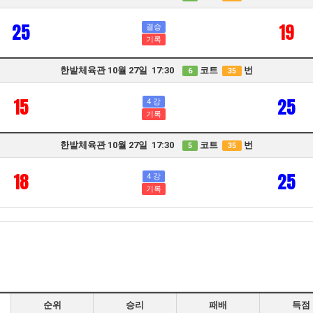
25
19
결승
기록
한밭체육관 10월 27일 17:30
코트
번
6
35
15
25
4 강
기록
한밭체육관 10월 27일 17:30
코트
번
5
35
18
25
4 강
기록
순위
승리
패배
득점