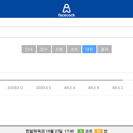
안내
접수
진행
코트
대진
결과
2030대 D
2030대 E
40대 A
40대 B
40대 C
한밭체육관 10월 27일 17:45
코트
번
9
36