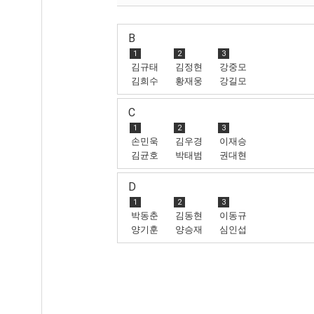
B
1
2
3
김규태
김정현
강중모
김희수
황재웅
강길모
C
1
2
3
손민욱
김우경
이재승
김균호
박태범
권대현
D
1
2
3
박동춘
김동현
이동규
양기훈
양승재
심인섭