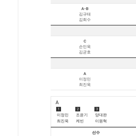
A-B
김규태
김희수
C
손민욱
김균호
A
이정민
최진욱
A
1
2
3
이정민
조윤기
양대완
최진욱
케빈
이원혁
(Vulong
선수
Phham)