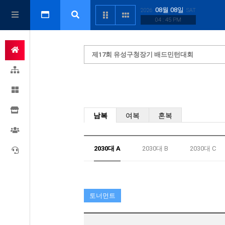
08월 08일
2026
SAT
04 : 45 PM
제17회 유성구청장기 배드민턴대회
남복
여복
혼복
2030대 A
2030대 B
2030대 C
토너먼트