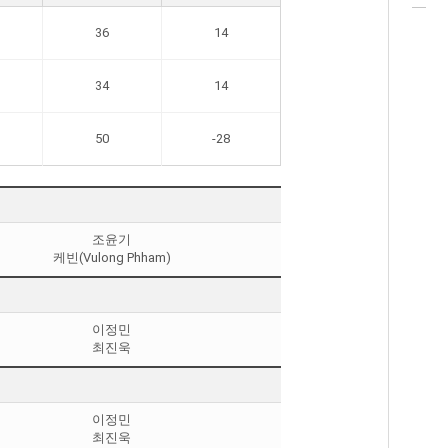
36
14
34
14
50
-28
조윤기
케빈(Vulong Phham)
이정민
최진욱
이정민
최진욱