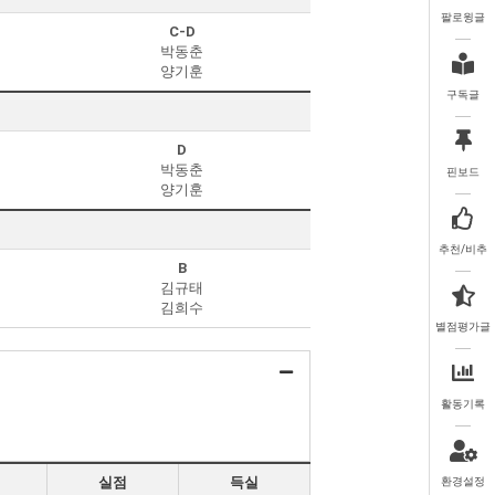
팔로윙글
C-D
박동춘
양기훈
구독글
D
박동춘
핀보드
양기훈
추천/비추
B
김규태
김희수
별점평가글
활동기록
실점
득실
환경설정