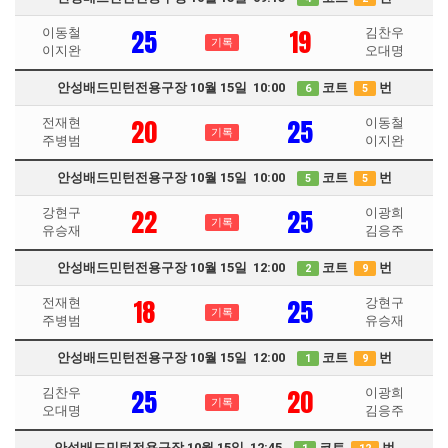
25
19
이동철
김찬우
기록
이지완
오대명
안성배드민턴전용구장 10월 15일 10:00
코트
번
6
5
20
25
전재현
이동철
기록
주병범
이지완
안성배드민턴전용구장 10월 15일 10:00
코트
번
5
5
22
25
강현구
이광희
기록
유승재
김응주
안성배드민턴전용구장 10월 15일 12:00
코트
번
2
9
18
25
전재현
강현구
기록
주병범
유승재
안성배드민턴전용구장 10월 15일 12:00
코트
번
1
9
25
20
김찬우
이광희
기록
오대명
김응주
안성배드민턴전용구장 10월 15일 12:45
코트
번