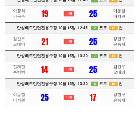
1
12
19
25
이광희
이동철
기록
김응주
이지완
안성배드민턴전용구장 10월 15일 12:45
코트
번
2
12
21
25
김찬우
강현구
기록
오대명
유승재
안성배드민턴전용구장 10월 15일 13:30
코트
번
7
15
14
25
전재현
김찬우
기록
주병범
오대명
안성배드민턴전용구장 10월 15일 13:30
코트
번
6
15
25
17
이동철
강현구
기록
이지완
유승재