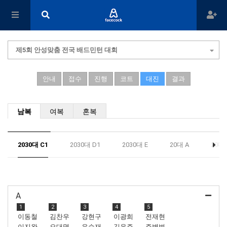
제5회 안성맞춤 전국 배드민턴 대회
안내
접수
진행
코트
대진
결과
남복
여복
혼복
2030대 C1
2030대 D1
2030대 E
20대 A
20대 
A
1
2
3
4
5
이동철
김찬우
강현구
이광희
전재현
이지완
오대명
유승재
김응주
주병범