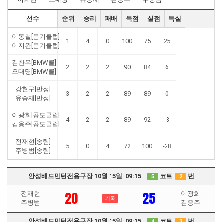
선수
순위
승리
패배
득점
실점
득실
이동철[문기클럽]
1
4
0
100
75
25
이지완[문기클럽]
김찬우[BMW클]
2
2
2
90
84
6
오대명[BMW클]
강현구[만정]
3
2
2
89
89
0
유승재[만정]
이광희[공도클럽]
4
2
2
89
92
-3
김응주[공도클럽]
전재현[송림]
5
0
4
72
100
-28
주병범[송림]
안성배드민턴전용구장 10월 15일 09:15
코트
번
5
2
20
25
전재현
이광희
기록
주병범
김응주
안성배드민턴전용구장 10월 15일 09:15
코트
번
4
2