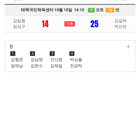
태백국민체육센타 10월 15일 14:15
코트
번
7
16
14
25
김일형
김길하
기록
임성구
박선관
B
1
2
3
4
김형준
김남영
안신범
박상율
엄재남
김한수
김채일
전금탁