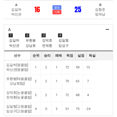
A
B
16
25
결승
김길하
김형준
기록
박선관
엄재남
A
1
2
3
4
김길하
유환봉
강덕호
김일형
박선관
강남호
전제환
임성구
선수
순위
승리
패배
득점
실점
득실
김길하[원클럽]
1
2
1
72
59
13
박선관[원클럽]
유환봉[태붐클럽]
2
2
1
70
63
7
강남호[탑]
강덕호[눈꽃클럽]
3
2
1
72
68
4
전제환[눈꽃클럽]
김일형[고원클럽]
4
0
3
51
75
-24
임성구[고원클럽]