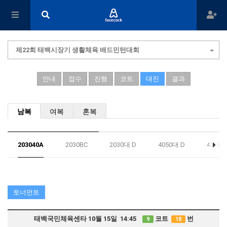
제22회 태백시장기 생활체육 배드민턴대회
안내
접수
진행
코트
대진
결과
남복
여복
혼복
203040A
2030BC
2030대 D
4050대 D
40대 B
토너먼트
태백국민체육센타 10월 15일 14:45
코트
번
9
18