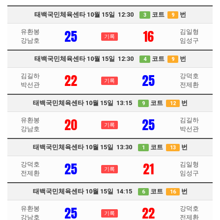
태백국민체육센타 10월 15일 12:30
코트
번
3
9
25
16
유환봉
김일형
기록
강남호
임성구
태백국민체육센타 10월 15일 12:30
코트
번
4
9
22
25
김길하
강덕호
기록
박선관
전제환
태백국민체육센타 10월 15일 13:15
코트
번
9
12
20
25
유환봉
김길하
기록
강남호
박선관
태백국민체육센타 10월 15일 13:30
코트
번
1
13
25
21
강덕호
김일형
기록
전제환
임성구
태백국민체육센타 10월 15일 14:15
코트
번
6
16
25
22
유환봉
강덕호
기록
강남호
전제환