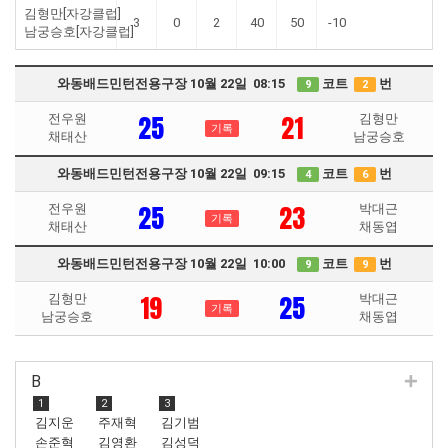
김형만[자강클럽]
3
0
2
40
50
-10
남궁승호[자강클럽]
와동배드민턴전용구장 10월 22일 08:15
코트
번
9
2
25
21
전우원
김형만
기록
채태산
남궁승호
와동배드민턴전용구장 10월 22일 09:15
코트
번
4
6
25
23
전우원
박대근
기록
채태산
채동엽
와동배드민턴전용구장 10월 22일 10:00
코트
번
9
9
19
25
김형만
박대근
기록
남궁승호
채동엽
B
1
2
3
김지운
주재혁
김기범
손준혁
김영환
김성덕