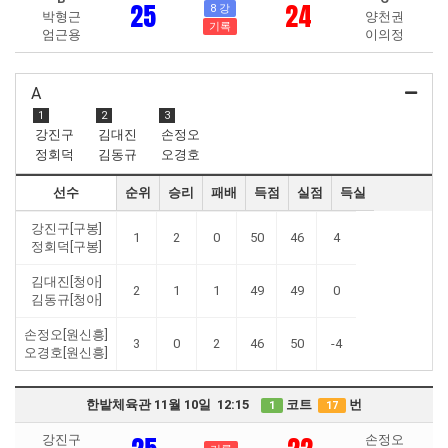
25
24
8 강
박형근
양천권
기록
엄근용
이의정
A
1
2
3
강진구
김대진
손정오
정회덕
김동규
오경호
선수
순위
승리
패배
득점
실점
득실
강진구[구봉]
1
2
0
50
46
4
정회덕[구봉]
김대진[청아]
2
1
1
49
49
0
김동규[청아]
손정오[원신흥]
3
0
2
46
50
-4
오경호[원신흥]
한밭체육관 11월 10일 12:15
코트
번
1
17
강진구
손정오