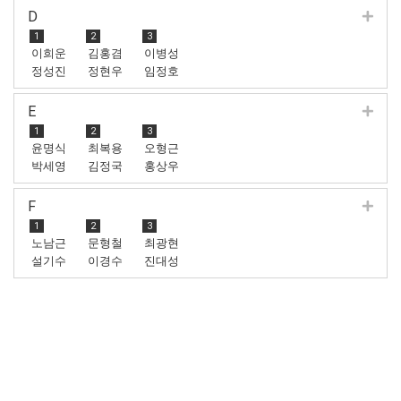
D
1
2
3
이희운
김홍겸
이병성
정성진
정현우
임정호
E
1
2
3
윤명식
최복용
오형근
박세영
김정국
홍상우
F
1
2
3
노남근
문형철
최광현
설기수
이경수
진대성