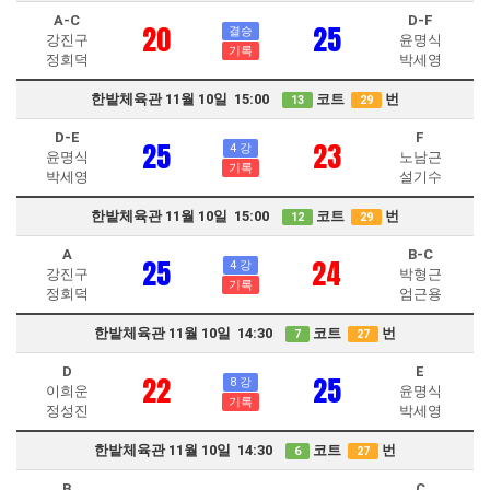
A-C
D-F
20
25
결승
강진구
윤명식
기록
정회덕
박세영
한밭체육관 11월 10일 15:00
코트
번
13
29
D-E
F
25
23
4 강
윤명식
노남근
기록
박세영
설기수
한밭체육관 11월 10일 15:00
코트
번
12
29
A
B-C
25
24
4 강
강진구
박형근
기록
정회덕
엄근용
한밭체육관 11월 10일 14:30
코트
번
7
27
D
E
22
25
8 강
이희운
윤명식
기록
정성진
박세영
한밭체육관 11월 10일 14:30
코트
번
6
27
B
C