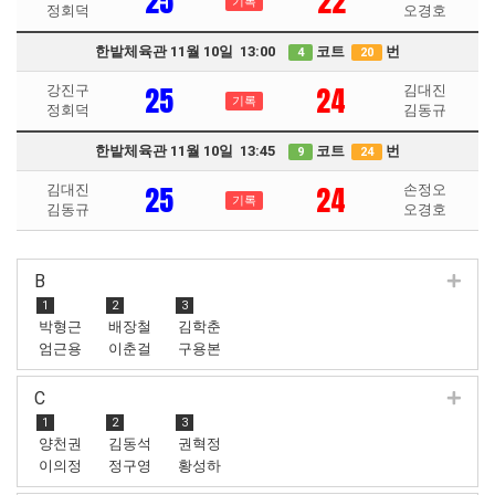
25
22
기록
정회덕
오경호
한밭체육관 11월 10일 13:00
코트
번
4
20
25
24
강진구
김대진
기록
정회덕
김동규
한밭체육관 11월 10일 13:45
코트
번
9
24
25
24
김대진
손정오
기록
김동규
오경호
B
1
2
3
박형근
배장철
김학춘
엄근용
이춘걸
구용본
C
1
2
3
양천권
김동석
권혁정
이의정
정구영
황성하