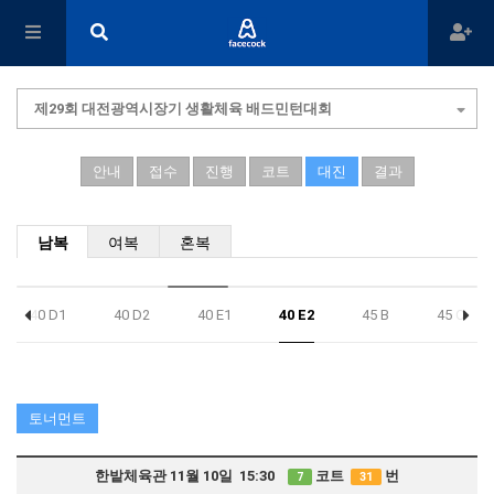
제29회 대전광역시장기 생활체육 배드민턴대회
안내
접수
진행
코트
대진
결과
남복
여복
혼복
40 D1
40 D2
40 E1
40 E2
45 B
45 C
토너먼트
한밭체육관 11월 10일 15:30
코트
번
7
31