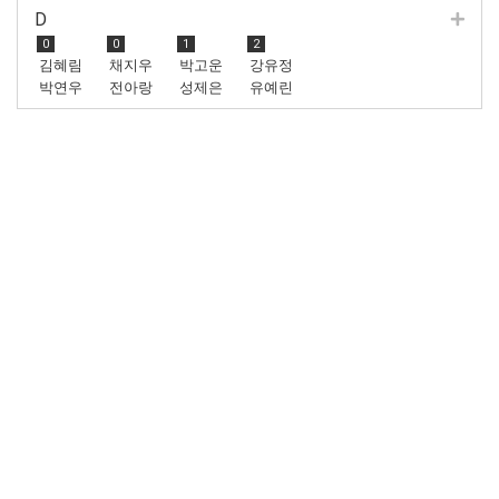
D
0
0
1
2
김혜림
채지우
박고운
강유정
박연우
전아랑
성제은
유예린