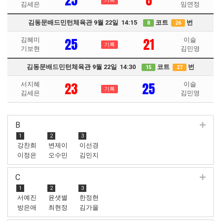
25
8
기록
김세은
임연정
김동문배드민턴체육관 9월 22일 14:15
코트
번
8
26
25
21
김혜미
이슬
기록
기보현
김민영
김동문배드민턴체육관 9월 22일 14:30
코트
번
15
27
23
25
서지혜
이슬
기록
김세은
김민영
B
1
2
3
강찬희
변제이
이선경
이정은
오수민
김민지
C
1
2
3
서예진
윤샛별
한정현
방은애
최현정
김가을