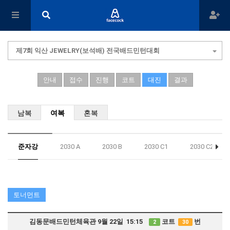
제7회 익산 JEWELRY(보석배) 전국배드민턴대회
안내
접수
진행
코트
대진
결과
남복
여복
혼복
준자강
2030 A
2030 B
2030 C1
2030 C2
토너먼트
김동문배드민턴체육관 9월 22일 15:15
코트
번
2
30