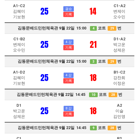
A1-C2
C1-A2
25
14
결승
김혜미
변제이
기록
기보현
오수민
김동문배드민턴체육관 9월 22일 15:00
코트
번
4
29
C1-B2
D1-A2
25
21
4 강
변제이
박고운
기록
오수민
성제은
김동문배드민턴체육관 9월 22일 15:00
코트
번
3
29
A1-D2
B1-C2
25
18
4 강
김혜미
강찬희
기록
기보현
이정은
김동문배드민턴체육관 9월 22일 14:45
코트
번
10
28
D1
A2
25
18
8 강
박고운
이슬
기록
성제은
김민영
김동문배드민턴체육관 9월 22일 14:45
코트
번
9
28
C1
B2