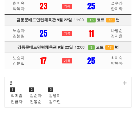
23
25
최미숙
설수라
기록
박복자
한미화
김동문배드민턴체육관 9월 22일 11:00
코트
번
16
13
25
11
노승자
나영순
기록
김분필
경지윤
김동문배드민턴체육관 9월 22일 12:00
코트
번
3
17
17
25
노승자
최미숙
기록
김분필
박복자
B
1
2
3
백미림
김순자
김명미
전금자
전봉순
김주현