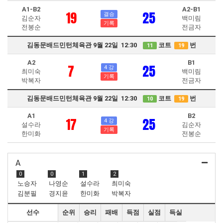
A1-B2
A2-B1
19
25
결승
김순자
백미림
기록
전봉순
전금자
김동문배드민턴체육관 9월 22일 12:30
코트
번
11
19
A2
B1
7
25
4 강
최미숙
백미림
기록
박복자
전금자
김동문배드민턴체육관 9월 22일 12:30
코트
번
10
19
A1
B2
17
25
4 강
설수라
김순자
기록
한미화
전봉순
A
0
0
1
2
노승자
나영순
설수라
최미숙
김분필
경지윤
한미화
박복자
선수
순위
승리
패배
득점
실점
득실