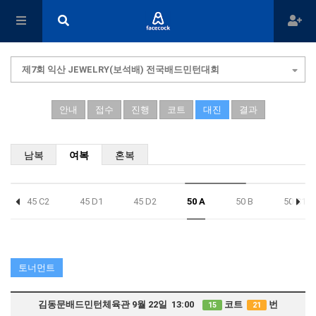
제7회 익산 JEWELRY(보석배) 전국배드민턴대회
안내
접수
진행
코트
대진
결과
남복
여복
혼복
45 C2
45 D1
45 D2
50 A
50 B
50 C1
토너먼트
김동문배드민턴체육관 9월 22일 13:00
코트
번
15
21