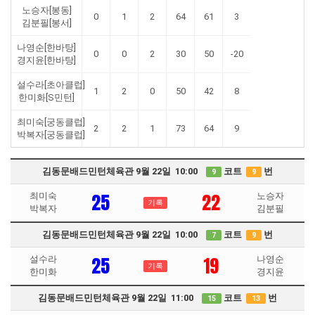
노승자[봉동]
0
1
2
64
61
3
김분필[봉서]
나영순[한바탕]
0
0
2
30
50
-20
경지윤[한바탕]
설수라[초아클럽]
1
2
0
50
42
8
한미화[S민턴]
최미숙[궁동클럽]
2
2
1
73
64
9
박복자[궁동클럽]
김동문배드민턴체육관 9월 22일 10:00
코트
번
9
9
25
22
최미숙
노승자
기록
박복자
김분필
김동문배드민턴체육관 9월 22일 10:00
코트
번
7
9
25
19
설수라
나영순
기록
한미화
경지윤
김동문배드민턴체육관 9월 22일 11:00
코트
번
15
13