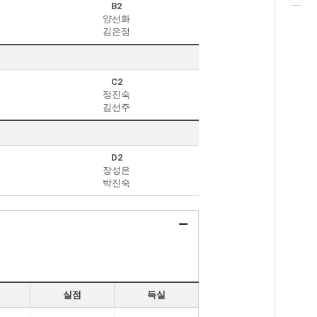
B2
양선화
김은정
C2
정진숙
김선주
D2
장성은
박진숙
실점
득실