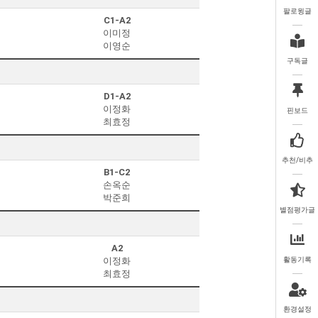
팔로윙글
C1-A2
이미정
이영순
구독글
D1-A2
이정화
핀보드
최효정
추천/비추
B1-C2
손옥순
박준희
별점평가글
A2
이정화
활동기록
최효정
환경설정