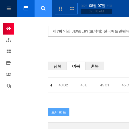
08월 07일
2026
FRI
02 : 10 AM
제7회 익산 JEWELRY(보석배) 전국배드민턴
남복
여복
혼복
C1
40 C2
40 D1
40 D2
45 B
45 C1
45 C
토너먼트