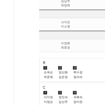
김낭주
최정례
서지언
이소영
이정화
최효정
B
1
2
3
손옥순
양선화
백수경
박준희
김은정
정리라
C
1
2
3
이미정
정진숙
국혜숙
이영순
김선주
장미란