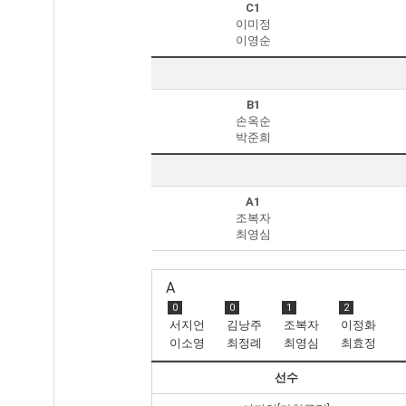
C1
이미정
이영순
B1
손옥순
박준희
A1
조복자
최영심
A
0
0
1
2
서지언
김낭주
조복자
이정화
이소영
최정례
최영심
최효정
선수