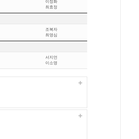
이정화
최효정
조복자
최영심
서지언
이소영