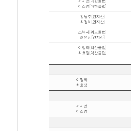
서지언[마한클럽]
이소영[마한클럽]
김낭주[건지산]
최정례[건지산]
조복자[위드클럽]
최영심[건지산]
이정화[익산클럽]
최효정[익산클럽]
이정화
최효정
서지언
이소영