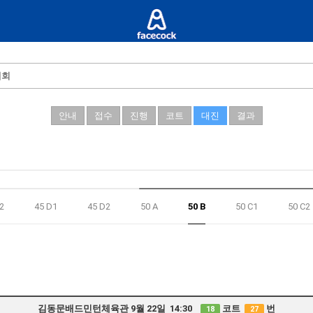
대회
안내
접수
진행
코트
대진
결과
2
45 D1
45 D2
50 A
50 B
50 C1
50 C2
김동문배드민턴체육관 9월 22일 14:30
코트
번
18
27