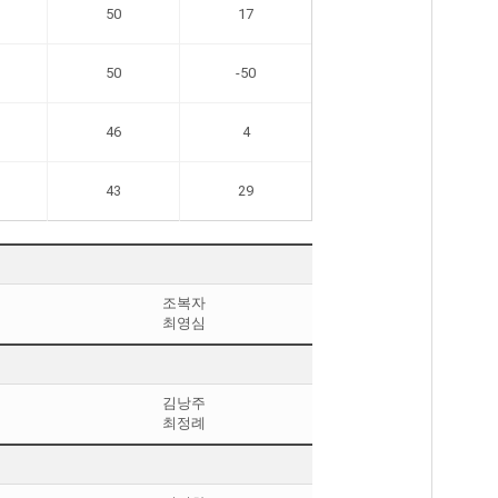
50
17
50
-50
46
4
43
29
조복자
최영심
김낭주
최정례