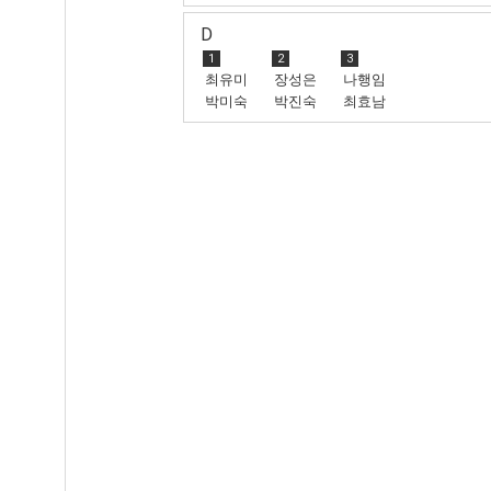
D
1
2
3
최유미
장성은
나행임
박미숙
박진숙
최효남