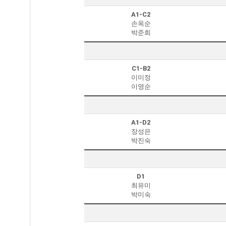
A1-C2
손옥순
박준희
C1-B2
이미정
이영순
A1-D2
장성은
박진숙
D1
최유미
박미숙