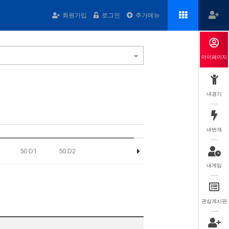
회원가입
로그인
추가메뉴
마이페이지
내경기
내번개
50 D1
50 D2
내게임
관심게시판