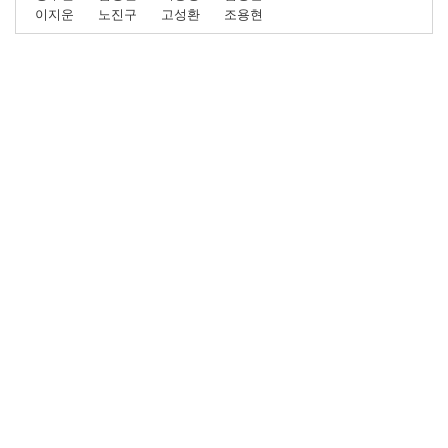
이지운
노진구
고성환
조용현