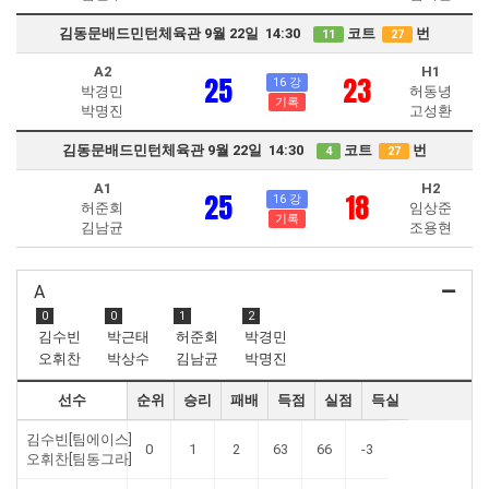
김동문배드민턴체육관 9월 22일 14:30
코트
번
11
27
A2
H1
25
23
16 강
박경민
허동녕
기록
박명진
고성환
김동문배드민턴체육관 9월 22일 14:30
코트
번
4
27
A1
H2
25
18
16 강
허준회
임상준
기록
김남균
조용현
A
0
0
1
2
김수빈
박근태
허준회
박경민
오휘찬
박상수
김남균
박명진
선수
순위
승리
패배
득점
실점
득실
김수빈[팀에이스]
0
1
2
63
66
-3
오휘찬[팀동그라]