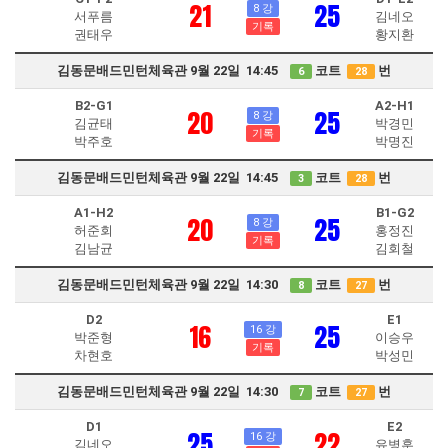
21
25
8 강
서푸름
김네오
기록
권태우
황지환
김동문배드민턴체육관 9월 22일 14:45
코트
번
6
28
B2-G1
A2-H1
20
25
8 강
김균태
박경민
기록
박주호
박명진
김동문배드민턴체육관 9월 22일 14:45
코트
번
3
28
A1-H2
B1-G2
20
25
8 강
허준회
홍정진
기록
김남균
김회철
김동문배드민턴체육관 9월 22일 14:30
코트
번
8
27
D2
E1
16
25
16 강
박준형
이승우
기록
차현호
박성민
김동문배드민턴체육관 9월 22일 14:30
코트
번
7
27
D1
E2
25
22
16 강
김네오
유병훈