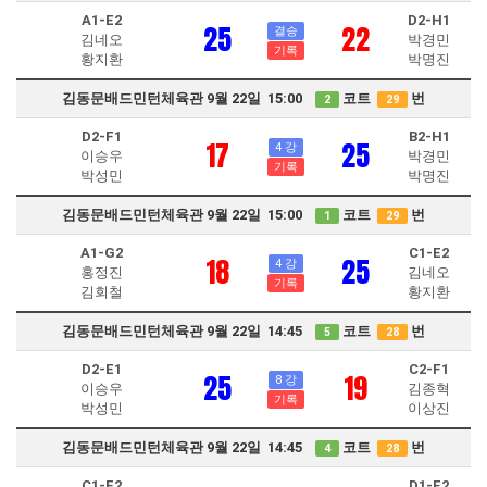
A1-E2
D2-H1
25
22
결승
김네오
박경민
기록
황지환
박명진
김동문배드민턴체육관 9월 22일 15:00
코트
번
2
29
D2-F1
B2-H1
17
25
4 강
이승우
박경민
기록
박성민
박명진
김동문배드민턴체육관 9월 22일 15:00
코트
번
1
29
A1-G2
C1-E2
18
25
4 강
홍정진
김네오
기록
김회철
황지환
김동문배드민턴체육관 9월 22일 14:45
코트
번
5
28
D2-E1
C2-F1
25
19
8 강
이승우
김종혁
기록
박성민
이상진
김동문배드민턴체육관 9월 22일 14:45
코트
번
4
28
C1-F2
D1-E2