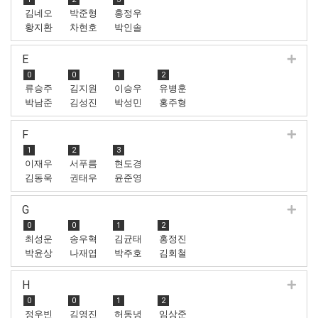
김네오
박준형
홍정우
황지환
차현호
박인솔
E
0
0
1
2
류승주
김지원
이승우
유병훈
박남준
김성진
박성민
홍주형
F
1
2
3
이재우
서푸름
현도경
김동욱
권태우
윤준영
G
0
0
1
2
최성운
송우혁
김균태
홍정진
박윤상
나재엽
박주호
김회철
H
0
0
1
2
정우빈
김영진
허동녕
임상준