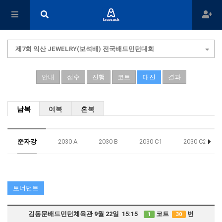
제7회 익산 JEWELRY(보석배) 전국배드민턴대회
안내
접수
진행
코트
대진
결과
남복
여복
혼복
준자강
2030 A
2030 B
2030 C1
2030 C2
토너먼트
김동문배드민턴체육관 9월 22일 15:15
코트
번
1
30