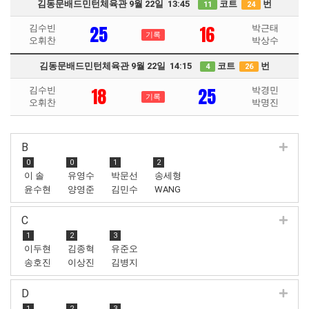
김동문배드민턴체육관 9월 22일 13:45
코트
번
11
24
25
16
김수빈
박근태
기록
오휘찬
박상수
김동문배드민턴체육관 9월 22일 14:15
코트
번
4
26
18
25
김수빈
박경민
기록
오휘찬
박명진
B
0
0
1
2
이 솔
유영수
박문선
송세형
윤수현
양영준
김민수
WANG
TIANYANG
C
1
2
3
이두현
김종혁
유준오
송호진
이상진
김병지
D
1
2
3