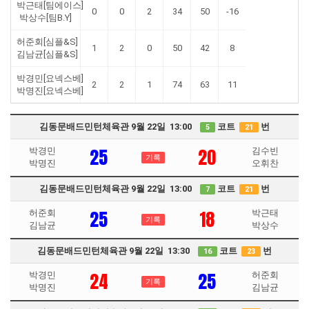
박근태[팀에이스]
0
0
2
34
50
-16
박상수[팀B.Y]
허준회[심플&S]
1
2
0
50
42
8
김남균[심플&S]
박경민[요넥스베]
2
2
1
74
63
11
박명진[요넥스베]
김동문배드민턴체육관 9월 22일 13:00
코트
번
5
21
25
20
박경민
김수빈
기록
박명진
오휘찬
김동문배드민턴체육관 9월 22일 13:00
코트
번
7
21
25
18
허준회
박근태
기록
김남균
박상수
김동문배드민턴체육관 9월 22일 13:30
코트
번
16
23
24
25
박경민
허준회
기록
박명진
김남균