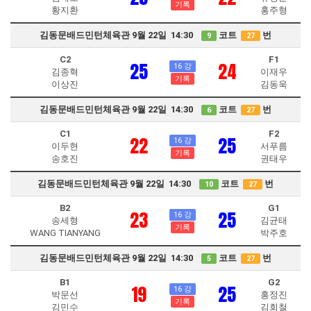
기록
황지환
홍주형
김동문배드민턴체육관 9월 22일 14:30
코트
번
9
27
C2
F1
25
24
16 강
김종혁
이재우
기록
이상진
김동욱
김동문배드민턴체육관 9월 22일 14:30
코트
번
6
27
C1
F2
22
25
16 강
이두현
서푸름
기록
송호진
권태우
김동문배드민턴체육관 9월 22일 14:30
코트
번
10
27
B2
G1
23
25
16 강
송세형
김균태
기록
WANG TIANYANG
박주호
김동문배드민턴체육관 9월 22일 14:30
코트
번
5
27
B1
G2
19
25
16 강
박문선
홍정진
기록
김민수
김회철