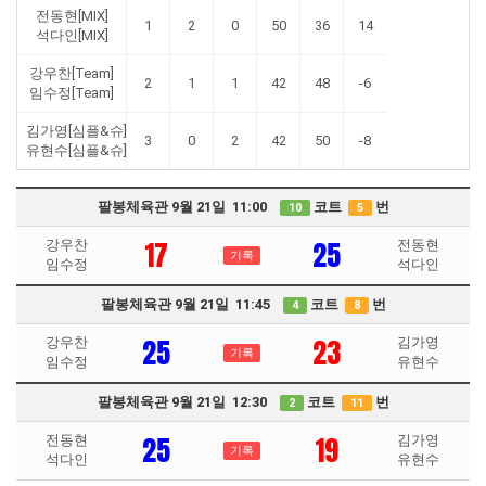
전동현[MIX]
1
2
0
50
36
14
석다인[MIX]
강우찬[Team]
2
1
1
42
48
-6
임수정[Team]
김가영[심플&슈]
3
0
2
42
50
-8
유현수[심플&슈]
팔봉체육관 9월 21일 11:00
코트
번
10
5
17
25
강우찬
전동현
기록
임수정
석다인
팔봉체육관 9월 21일 11:45
코트
번
4
8
25
23
강우찬
김가영
기록
임수정
유현수
팔봉체육관 9월 21일 12:30
코트
번
2
11
25
19
전동현
김가영
기록
석다인
유현수