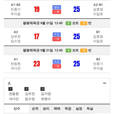
A1-B2
A2-B1
19
25
결승
민종기
김효영
기록
우이음
이일로
팔봉체육관 9월 21일 12:45
코트
번
5
12
A2
B1
17
25
4 강
강우찬
김효영
기록
임수정
이일로
팔봉체육관 9월 21일 12:45
코트
번
4
12
A1
B2
23
25
4 강
전동현
민종기
기록
석다인
우이음
A
1
2
3
전동현
강우찬
김가영
석다인
임수정
유현수
선수
순위
승리
패배
득점
실점
득실