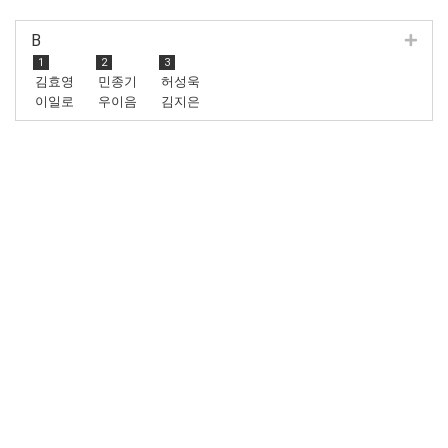
B
1
2
3
김효영
민종기
허성욱
이일로
우이음
김지은