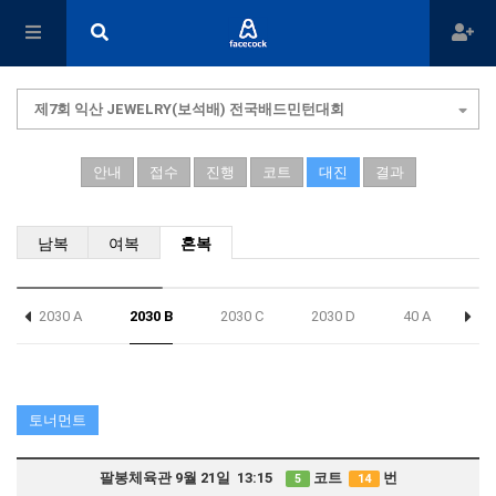
제7회 익산 JEWELRY(보석배) 전국배드민턴대회
안내
접수
진행
코트
대진
결과
남복
여복
혼복
2030 A
2030 B
2030 C
2030 D
40 A
40
토너먼트
팔봉체육관 9월 21일 13:15
코트
번
5
14