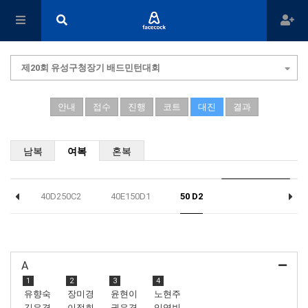
제20회 유성구청장기 배드민턴대회
안내
접수
진행
코트
대진
결과
남복
여복
혼복
0C1
40D250C2
40E150D1
50 D2
A
1
2
3
4
유향숙
장미경
윤현이
노현주
김은경
이정희
권은경
임영빈