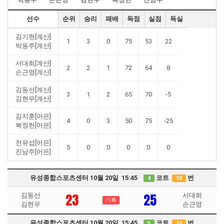
선수
순위
승리
패배
득점
실점
득실
김기현[계산]
1
3
0
75
53
22
박동주[계산]
서대희[계산]
2
2
1
72
64
8
손근영[계산]
김동선[계산]
3
1
2
65
70
-5
김현우[계산]
김지훈[어은]
4
0
3
50
75
-25
복정헌[어은]
전유섭[어은]
5
0
0
0
0
0
진남주[어은]
유성종합스포츠센터 10월 20일 15:45
코트
번
4
30
23
25
김동선
서대희
기록
김현우
손근영
유성종합스포츠센터 10월 20일 15:45
코트
번
5
30