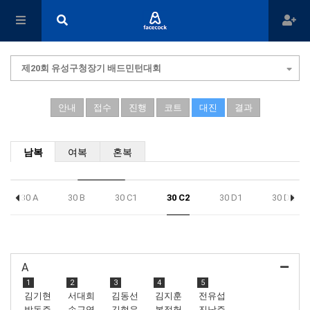
제20회 유성구청장기 배드민턴대회
안내
접수
진행
코트
대진
결과
남복
여복
혼복
30 A
30 B
30 C1
30 C2
30 D1
30 D2
A
1
2
3
4
5
김기현
서대희
김동선
김지훈
전유섭
박동주
손근영
김현우
복정헌
진남주