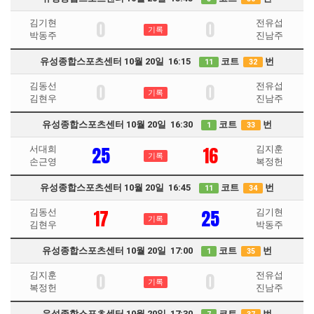
0
0
김기현
전유섭
기록
박동주
진남주
유성종합스포츠센터 10월 20일 16:15
코트
번
11
32
0
0
김동선
전유섭
기록
김현우
진남주
유성종합스포츠센터 10월 20일 16:30
코트
번
1
33
25
16
서대희
김지훈
기록
손근영
복정헌
유성종합스포츠센터 10월 20일 16:45
코트
번
11
34
17
25
김동선
김기현
기록
김현우
박동주
유성종합스포츠센터 10월 20일 17:00
코트
번
1
35
0
0
김지훈
전유섭
기록
복정헌
진남주
유성종합스포츠센터 10월 20일 17:30
코트
번