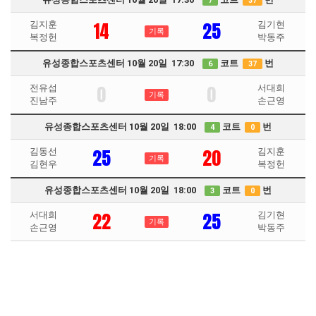
7
37
14
25
김지훈
김기현
기록
복정헌
박동주
유성종합스포츠센터 10월 20일 17:30
코트
번
6
37
0
0
전유섭
서대희
기록
진남주
손근영
유성종합스포츠센터 10월 20일 18:00
코트
번
4
0
25
20
김동선
김지훈
기록
김현우
복정헌
유성종합스포츠센터 10월 20일 18:00
코트
번
3
0
22
25
서대희
김기현
기록
손근영
박동주