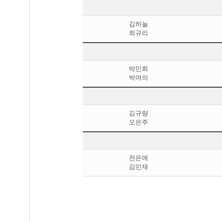
김하늘
최규리
박민희
박여의
김규량
오은주
전은애
김민재