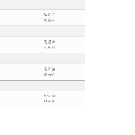
박지수
변은지
전은애
김민재
김하늘
최규리
박지수
변은지