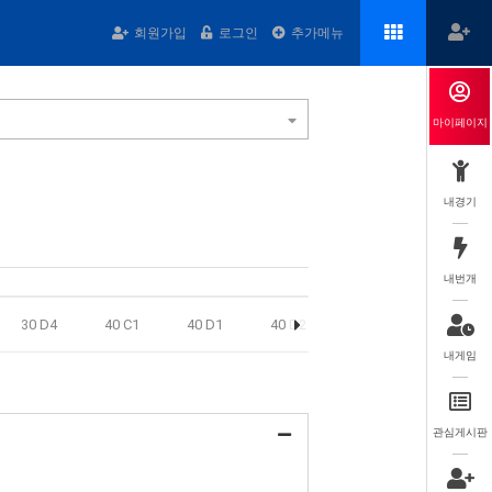
회원가입
로그인
추가메뉴
마이페이지
내경기
내번개
30 D4
40 C1
40 D1
40 D2
4045 A
4045 B
내게임
관심게시판