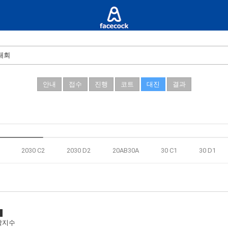
대회
안내
접수
진행
코트
대진
결과
2030 C2
2030 D2
20AB30A
30 C1
30 D1
박지수