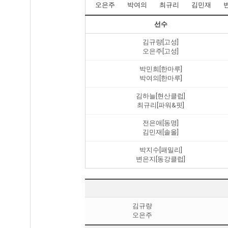
오은주
박여의
최규리
김민재
선수
김규량[고성]
오은주[고성]
박민희[한마루]
박여의[한마루]
김하늘[현산클럽]
최규리[파워&핏]
전은애[동명]
김민재[솔올]
박지수[패밀리]
변은지[동강클럽]
김규량
오은주