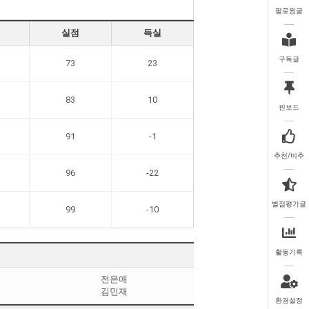
팔로윙글
실점
득실
구독글
73
23
83
10
핀보드
91
-1
추천/비추
96
-22
별점평가글
99
-10
활동기록
전은애
김민재
환경설정