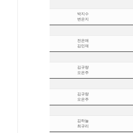
박지수
변은지
전은애
김민재
김규량
오은주
김규량
오은주
김하늘
최규리