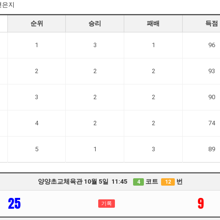
변은지
순위
승리
패배
득점
1
3
1
96
2
2
2
93
3
2
2
90
4
2
2
74
5
1
3
89
양양초교체육관 10월 5일 11:45
코트
번
4
12
25
9
기록