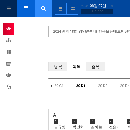
08월 07일
2026
FRI
11 : 37 AM
2024년 제18회 양양송이배 전국오픈배드민턴
남복
여복
혼복
20 C1
20 D1
20 D3
20 D4
A
1
2
3
4
5
김규량
박민희
김하늘
전은애