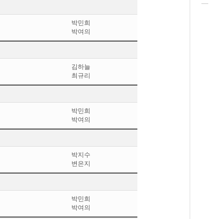
박민희
박여의
김하늘
최규리
박민희
박여의
박지수
변은지
박민희
박여의