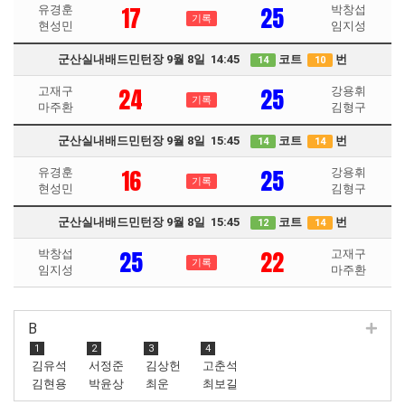
17
25
유경훈
박창섭
기록
현성민
임지성
군산실내배드민턴장 9월 8일 14:45
코트
번
14
10
24
25
고재구
강용휘
기록
마주환
김형구
군산실내배드민턴장 9월 8일 15:45
코트
번
14
14
16
25
유경훈
강용휘
기록
현성민
김형구
군산실내배드민턴장 9월 8일 15:45
코트
번
12
14
25
22
박창섭
고재구
기록
임지성
마주환
B
1
2
3
4
김유석
서정준
김상헌
고춘석
김현용
박윤상
최운
최보길