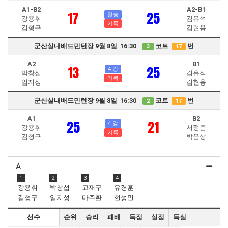
A1-B2
A2-B1
17
25
결승
강용휘
김유석
기록
김형구
김현용
군산실내배드민턴장 9월 8일 16:30
코트
번
3
17
A2
B1
13
25
4 강
박창섭
김유석
기록
임지성
김현용
군산실내배드민턴장 9월 8일 16:30
코트
번
2
17
A1
B2
25
21
4 강
강용휘
서정준
기록
김형구
박윤상
A
1
2
3
4
강용휘
박창섭
고재구
유경훈
김형구
임지성
마주환
현성민
선수
순위
승리
패배
득점
실점
득실