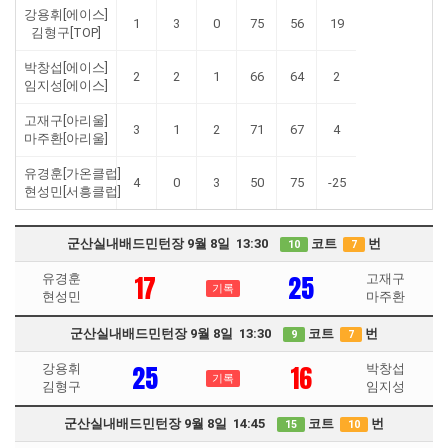
강용휘[에이스]
1
3
0
75
56
19
김형구[TOP]
박창섭[에이스]
2
2
1
66
64
2
임지성[에이스]
고재구[아리울]
3
1
2
71
67
4
마주환[아리울]
유경훈[가온클럽]
4
0
3
50
75
-25
현성민[서흥클럽]
군산실내배드민턴장 9월 8일 13:30
코트
번
10
7
17
25
유경훈
고재구
기록
현성민
마주환
군산실내배드민턴장 9월 8일 13:30
코트
번
9
7
25
16
강용휘
박창섭
기록
김형구
임지성
군산실내배드민턴장 9월 8일 14:45
코트
번
15
10