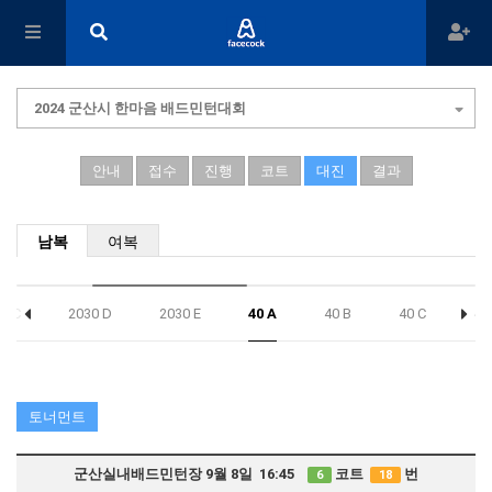
2024 군산시 한마음 배드민턴대회
안내
접수
진행
코트
대진
결과
남복
여복
0 C
2030 D
2030 E
40 A
40 B
40 C
40
토너먼트
군산실내배드민턴장 9월 8일 16:45
코트
번
6
18