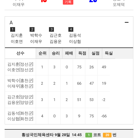
기록
이재우
오제덕
A
1
2
3
4
김지훈
박학수
김근호
김동석
이호연
이재우
김용운
이상협
선수
순위
승리
패배
득점
실점
득실
김지훈[정선군]
1
3
0
75
26
49
이호연[정선군]
박학수[홍천군]
2
2
1
66
47
19
이재우[홍천군]
김근호[양양군]
3
1
2
51
53
-2
김용운[양양군]
김동석[화천군]
4
0
3
9
75
-66
이상협[화천군]
횡성국민체육센타 9월 28일 14:45
코트
번
1
20