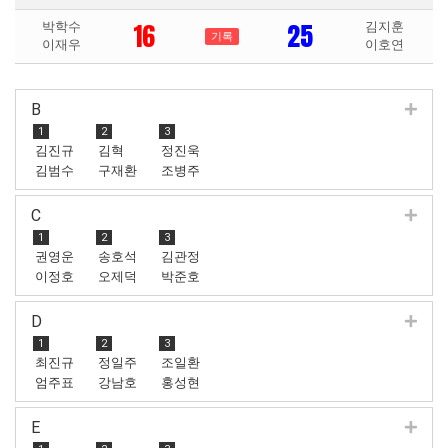
16
25
박학수
김지훈
기록
이재우
이호연
B
1
2
3
김진규
김혁
정진욱
김범수
구재환
조병주
C
1
2
3
권영운
송호석
김관정
이정호
오제덕
박준호
D
1
2
3
최진규
정일주
조일환
엄주표
강남호
홍성현
E