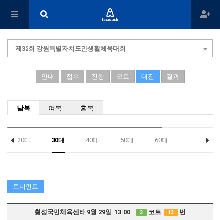
제32회 강원특별자치도민생활체육대회
안내
접수
진행
코트
대진
결과
남복
여복
혼복
20대
30대
40대
50대
60대
토너먼트
횡성국민체육센타 9월 29일 13:00
코트
번
3
13