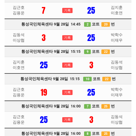
7
25
김근호
김지훈
기록
김용운
이호연
횡성국민체육센타 9월 28일 14:45
코트
번
2
20
3
25
김동석
박학수
기록
이상협
이재우
횡성국민체육센타 9월 28일 15:15
코트
번
9
22
25
3
김지훈
김동석
기록
이호연
이상협
횡성국민체육센타 9월 28일 15:15
코트
번
10
22
19
25
김근호
박학수
기록
김용운
이재우
횡성국민체육센타 9월 28일 16:00
코트
번
7
25
25
3
김근호
김동석
기록
김용운
이상협
횡성국민체육센타 9월 28일 16:00
코트
번
8
25