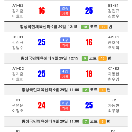
A1-E2
B1-E1
16
25
결승
김지훈
김진규
기록
이호연
김범수
횡성국민체육센타 9월 29일 12:15
코트
번
10
10
B1-D1
A2-E1
25
16
4 강
김진규
송호석
기록
김범수
오제덕
횡성국민체육센타 9월 29일 12:15
코트
번
9
10
A1-D2
C1-E2
25
18
4 강
김지훈
차동현
기록
이호연
최우영
횡성국민체육센타 9월 29일 11:00
코트
번
2
5
C1
E2
24
25
8 강
권영운
차동현
기록
이정호
최우영
횡성국민체육센타 9월 29일 11:00
코트
번
7
5
B1
D1