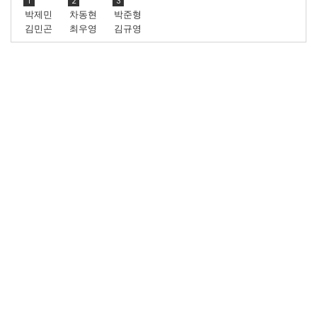
1
2
3
박제민
차동현
박준형
김민곤
최우영
김규영