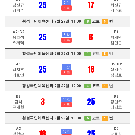
25
17
8 강
김진규
최진규
기록
김범수
엄주표
횡성국민체육센타 9월 29일 11:00
코트
번
8
5
A2-C2
E1
25
6
8 강
송호석
박제민
기록
오제덕
김민곤
횡성국민체육센타 9월 29일 11:00
코트
번
1
5
A1
B2-D2
25
18
8 강
김지훈
정일주
기록
이호연
강남호
횡성국민체육센타 9월 29일 10:00
코트
번
5
1
B2
D2
3
25
16 강
김혁
정일주
기록
구재환
강남호
횡성국민체육센타 9월 29일 10:00
코트
번
6
1
A2
C2
18
25
16 강
박학수
송호석