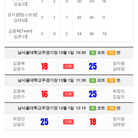
1
2
0
50
34
16
강길모[]
정지원[팀스트로]
2
1
1
43
43
0
김태양[]
김종복[Team]
3
0
2
34
50
-16
김준수[]
남서울대학교주경기장 12월 1일 10:30
코트
번
9
11
18
25
김종복
정지원
기록
김준수
김태양
남서울대학교주경기장 12월 1일 11:30
코트
번
6
15
16
25
김종복
최정민
기록
김준수
강길모
남서울대학교주경기장 12월 1일 12:15
코트
번
8
18
25
18
최정민
정지원
기록
강길모
김태양