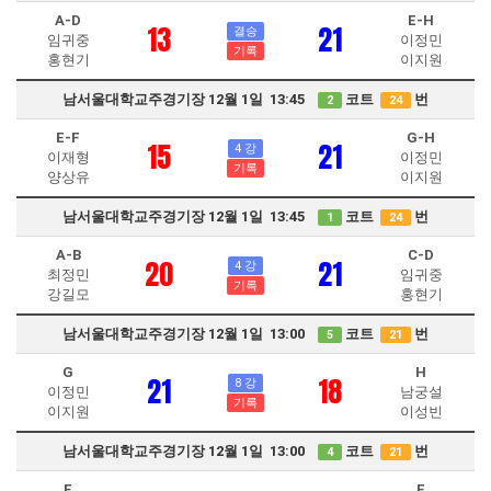
A-D
E-H
13
21
결승
임귀중
이정민
기록
홍현기
이지원
남서울대학교주경기장 12월 1일 13:45
코트
번
2
24
E-F
G-H
15
21
4 강
이재형
이정민
기록
양상유
이지원
남서울대학교주경기장 12월 1일 13:45
코트
번
1
24
A-B
C-D
20
21
4 강
최정민
임귀중
기록
강길모
홍현기
남서울대학교주경기장 12월 1일 13:00
코트
번
5
21
G
H
21
18
8 강
이정민
남궁설
기록
이지원
이성빈
남서울대학교주경기장 12월 1일 13:00
코트
번
4
21
E
F