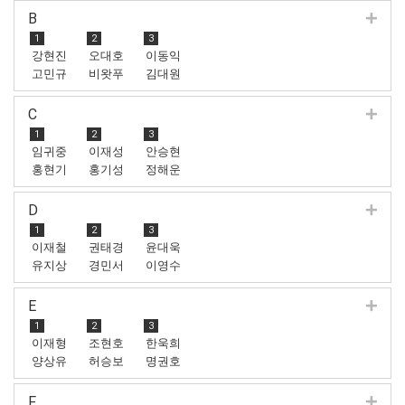
B
1
2
3
강현진
오대호
이동익
고민규
비왓푸
김대원
시폴
C
1
2
3
임귀중
이재성
안승현
홍현기
홍기성
정해운
D
1
2
3
이재철
권태경
윤대욱
유지상
경민서
이영수
E
1
2
3
이재형
조현호
한욱희
양상유
허승보
명권호
F