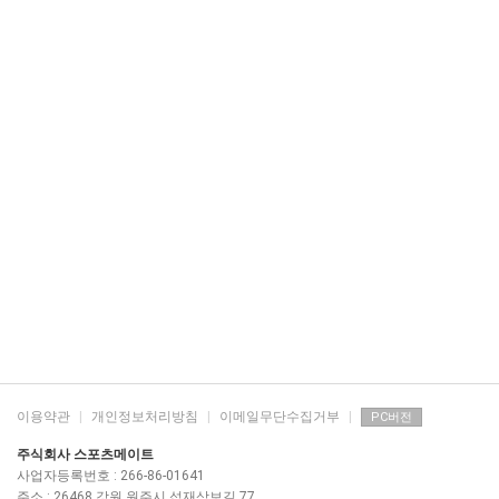
이용약관
|
개인정보처리방침
|
이메일무단수집거부
|
PC버전
주식회사 스포츠메이트
사업자등록번호 : 266-86-01641
주소 : 26468 강원 원주시 섭재삼보길 77