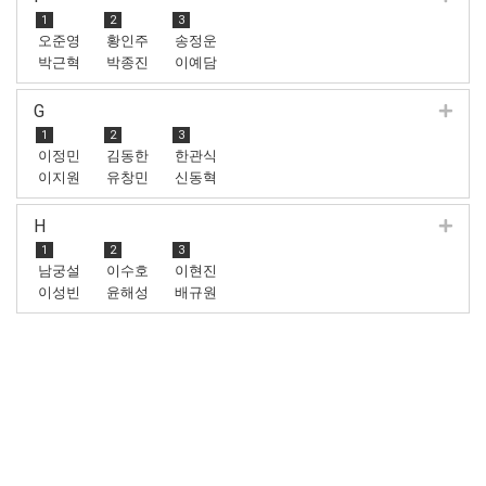
1
2
3
오준영
황인주
송정운
박근혁
박종진
이예담
G
1
2
3
이정민
김동한
한관식
이지원
유창민
신동혁
H
1
2
3
남궁설
이수호
이현진
이성빈
윤해성
배규원