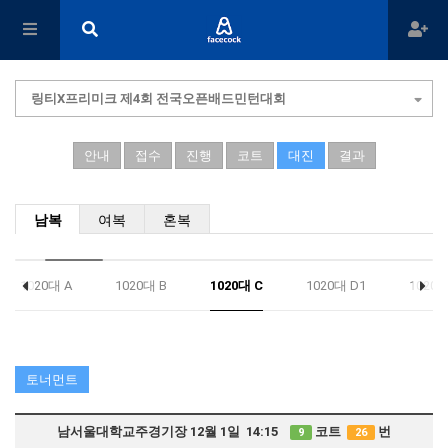
링티X프리미크 제4회 전국오픈배드민턴대회
안내
접수
진행
코트
대진
결과
남복
여복
혼복
1020대 A
1020대 B
1020대 C
1020대 D1
1020
토너먼트
남서울대학교주경기장 12월 1일 14:15
코트
번
9
26