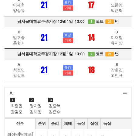
21
17
8 강
이재형
오준영
기록
양상유
박근혁
남서울대학교주경기장 12월 1일 13:00
코트
번
3
21
C
D
21
14
8 강
임귀중
이재철
기록
홍현기
유지상
남서울대학교주경기장 12월 1일 13:00
코트
번
2
21
A
B
21
18
8 강
최정민
강현진
기록
강길모
고민규
A
1
2
3
최정민
정지원
김종복
강길모
김태양
김준수
선수
순위
승리
패배
득점
실점
득실
최정민[팀제로]