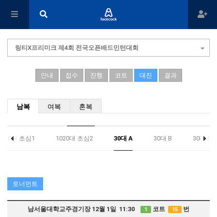
링티X프리미크 제4회 전국오픈배드민턴대회
안내
접수
진행
코트
대진
결과
남복
여복
혼복
1020대 초심1
1020대 초심2
30대 A
30대 B
30대 C
토너먼트
남서울대학교주경기장 12월 1일 11:30
코트
번
1
15