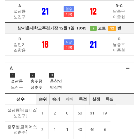
A
B-C
21
12
결승
설광룡
남종우
기록
노진구
이종현
남서울대학교주경기장 12월 1일 10:45
코트
번
7
12
B
C
18
21
4 강
김민기
남종우
기록
조항윤
이종현
A
1
2
3
설광룡
홍주형
홍창연
노진구
정춘수
박상현
선수
순위
승리
패배
득점
실점
득실
설광룡[테크니스]
1
2
0
50
31
19
노진구[]
홍주형[클리어스]
2
1
1
40
46
-6
정춘수[]