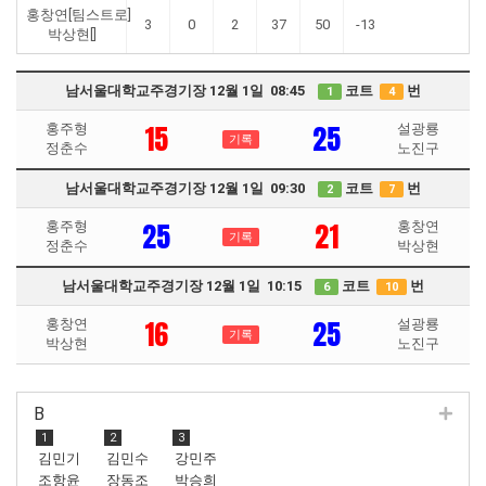
홍창연[팀스트로]
3
0
2
37
50
-13
박상현[]
남서울대학교주경기장 12월 1일 08:45
코트
번
1
4
15
25
홍주형
설광룡
기록
정춘수
노진구
남서울대학교주경기장 12월 1일 09:30
코트
번
2
7
25
21
홍주형
홍창연
기록
정춘수
박상현
남서울대학교주경기장 12월 1일 10:15
코트
번
6
10
16
25
홍창연
설광룡
기록
박상현
노진구
B
1
2
3
김민기
김민수
강민주
조항윤
장동조
박승희