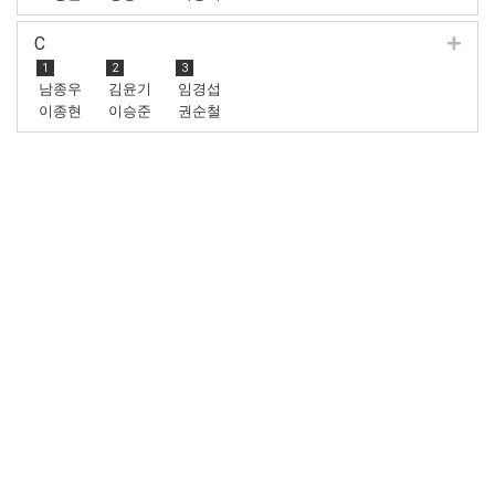
C
1
2
3
남종우
김윤기
임경섭
이종현
이승준
권순철