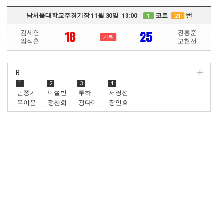
남서울대학교주경기장 11월 30일 13:00
코트
번
1
21
18
25
김세연
전홍준
기록
임석훈
고현선
B
1
2
3
4
민종기
이설빈
투하
서영선
우이음
정찬희
광다이
장인호