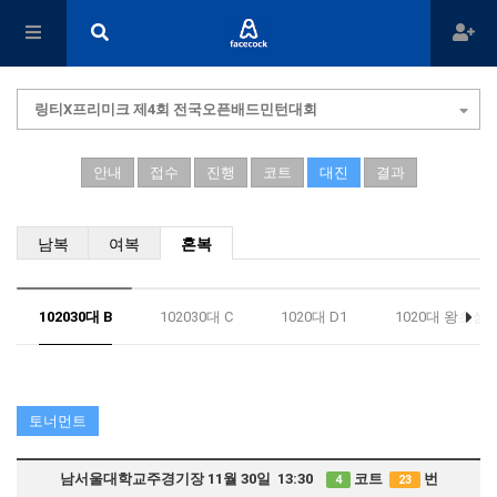
링티X프리미크 제4회 전국오픈배드민턴대회
안내
접수
진행
코트
대진
결과
남복
여복
혼복
102030대 B
102030대 C
1020대 D1
1020대 왕초심1
토너먼트
남서울대학교주경기장 11월 30일 13:30
코트
번
4
23