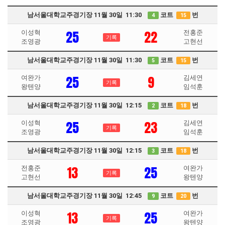
남서울대학교주경기장 11월 30일 11:30
코트
번
4
15
25
22
이성혁
전홍준
기록
조영광
고현선
남서울대학교주경기장 11월 30일 11:30
코트
번
5
15
25
9
여완가
김세연
기록
왕텐양
임석훈
남서울대학교주경기장 11월 30일 12:15
코트
번
2
18
25
23
이성혁
김세연
기록
조영광
임석훈
남서울대학교주경기장 11월 30일 12:15
코트
번
3
18
13
25
전홍준
여완가
기록
고현선
왕텐양
남서울대학교주경기장 11월 30일 12:45
코트
번
9
20
13
25
이성혁
여완가
기록
조영광
왕텐양