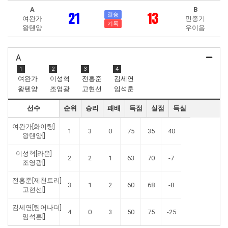
A
B
21
13
결승
여완가
민종기
기록
왕텐양
우이음
A
1
2
3
4
여완가
이성혁
전홍준
김세연
왕텐양
조영광
고현선
임석훈
선수
순위
승리
패배
득점
실점
득실
여완가[화이팅]
1
3
0
75
35
40
왕텐양[]
이성혁[라온]
2
2
1
63
70
-7
조영광[]
전홍준[제천트리]
3
1
2
60
68
-8
고현선[]
김세연[팀어나더]
4
0
3
50
75
-25
임석훈[]