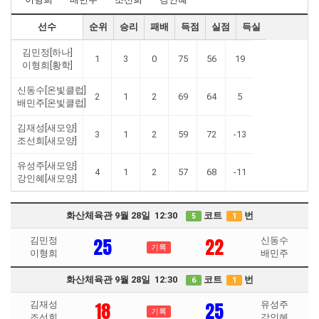
선수
순위
승리
패배
득점
실점
득실
김민정[하나]
1
3
0
75
56
19
이형희[황학]
신동수[온빛클럽]
2
1
2
69
64
5
배민주[온빛클럽]
김재성[새모양]
3
1
2
59
72
-13
조선희[새모양]
유성주[새모양]
4
1
2
57
68
-11
강인혜[새모양]
화산체육관 9월 28일 12:30
코트
번
5
1
25
22
김민정
신동수
기록
이형희
배민주
화산체육관 9월 28일 12:30
코트
번
6
1
18
25
김재성
유성주
기록
조선희
강인혜