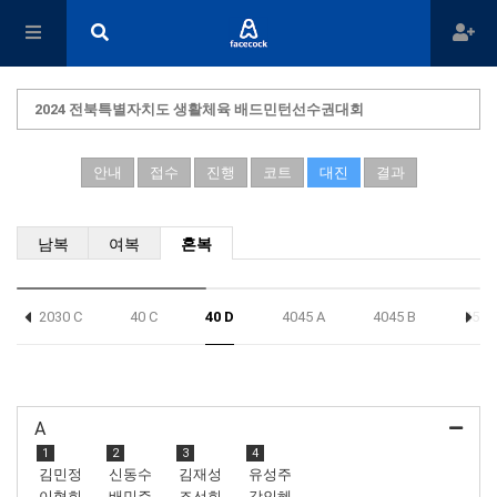
2024 전북특별자치도 생활체육 배드민턴선수권대회
안내
접수
진행
코트
대진
결과
남복
여복
혼복
2030 C
40 C
40 D
4045 A
4045 B
45 C
A
1
2
3
4
김민정
신동수
김재성
유성주
이형희
배민주
조선희
강인혜