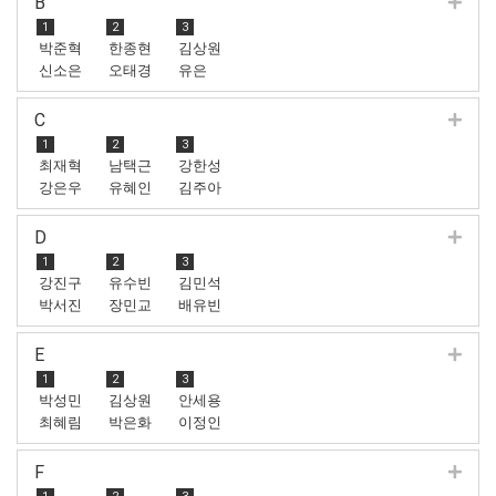
B
1
2
3
박준혁
한종현
김상원
신소은
오태경
유은
C
1
2
3
최재혁
남택근
강한성
강은우
유혜인
김주아
D
1
2
3
강진구
유수빈
김민석
박서진
장민교
배유빈
E
1
2
3
박성민
김상원
안세용
최혜림
박은화
이정인
F