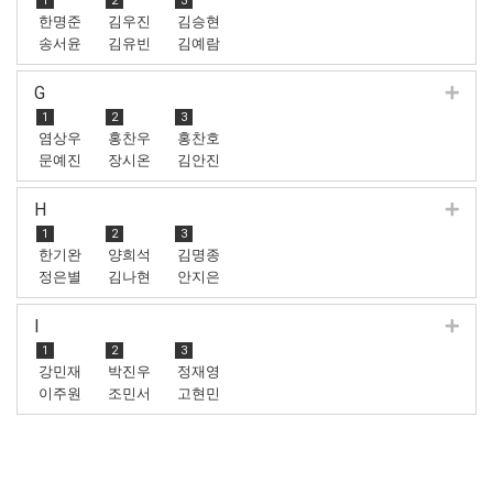
1
2
3
한명준
김우진
김승현
송서윤
김유빈
김예람
G
1
2
3
염상우
홍찬우
홍찬호
문예진
장시온
김안진
H
1
2
3
한기완
양희석
김명종
정은별
김나현
안지은
I
1
2
3
강민재
박진우
정재영
이주원
조민서
고현민