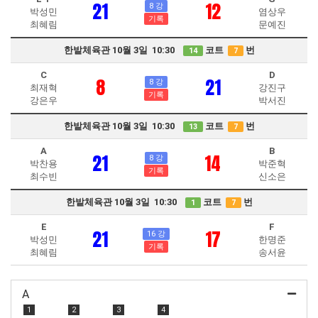
21
12
8 강
박성민
염상우
기록
최혜림
문예진
한밭체육관 10월 3일 10:30
코트
번
14
7
C
D
8
21
8 강
최재혁
강진구
기록
강은우
박서진
한밭체육관 10월 3일 10:30
코트
번
13
7
A
B
21
14
8 강
박찬용
박준혁
기록
최수빈
신소은
한밭체육관 10월 3일 10:30
코트
번
1
7
E
F
21
17
16 강
박성민
한명준
기록
최혜림
송서윤
A
1
2
3
4