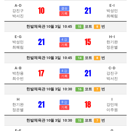
A-D
E-I
10
21
결승
강진구
박성민
기록
박서진
최혜림
한밭체육관 10월 3일 10:45
코트
번
15
8
E-G
H-I
21
15
4 강
박성민
한기완
기록
최혜림
정은별
한밭체육관 10월 3일 10:45
코트
번
14
8
A-B
C-D
17
21
4 강
박찬용
강진구
기록
최수빈
박서진
한밭체육관 10월 3일 10:30
코트
번
16
7
H
I
21
18
8 강
한기완
강민재
기록
정은별
이주원
한밭체육관 10월 3일 10:30
코트
번
15
7
E-F
G