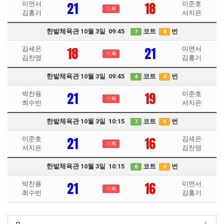
21
18
이연서
이준호
기록
김홍기
서지은
한밭체육관 10월 3일 09:45
코트
번
7
4
18
21
김세은
이연서
기록
김찬영
김홍기
한밭체육관 10월 3일 09:45
코트
번
4
4
21
19
박찬용
이준호
기록
최수빈
서지은
한밭체육관 10월 3일 10:15
코트
번
7
6
21
16
이준호
김세은
기록
서지은
김찬영
한밭체육관 10월 3일 10:15
코트
번
6
6
21
16
박찬용
이연서
기록
최수빈
김홍기