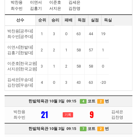
박찬용
이연서
이준호
김세은
최수빈
김홍기
서지은
김찬영
선수
순위
승리
패배
득점
실점
득실
박찬용[공주대]
1
3
0
63
44
19
최수빈[공주대]
이연서[한밭대]
2
2
1
58
57
1
김홍기[한밭대]
이준호[한국교원]
3
1
2
58
58
0
서지은[한국교원]
김세은[우송대]
4
0
3
43
63
-20
김찬영[우송대]
한밭체육관 10월 3일 09:15
코트
번
4
2
21
9
박찬용
김세은
기록
최수빈
김찬영
한밭체육관 10월 3일 09:15
코트
번
7
2