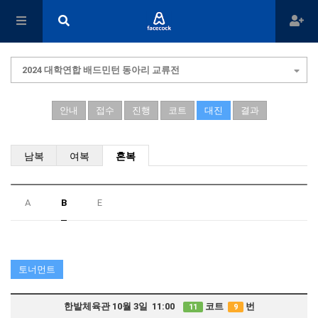
2024 대학연합 배드민턴 동아리 교류전
안내
접수
진행
코트
대진
결과
남복
여복
혼복
A
B
E
토너먼트
한밭체육관 10월 3일 11:00
코트
번
11
9