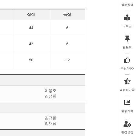
팔로윙글
실점
득실
구독글
44
6
42
6
핀보드
50
-12
추천/비추
별점평가글
이응오
김정희
활동기록
김규한
엄재남
환경설정