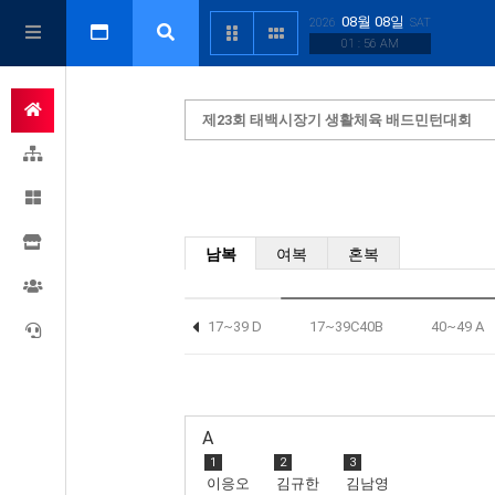
08월 08일
2026
SAT
01 : 56 AM
제23회 태백시장기 생활체육 배드민턴대회
남복
여복
혼복
17~39 AB
17~39 D
17~39C40B
40~49 A
A
1
2
3
이응오
김규한
김남영