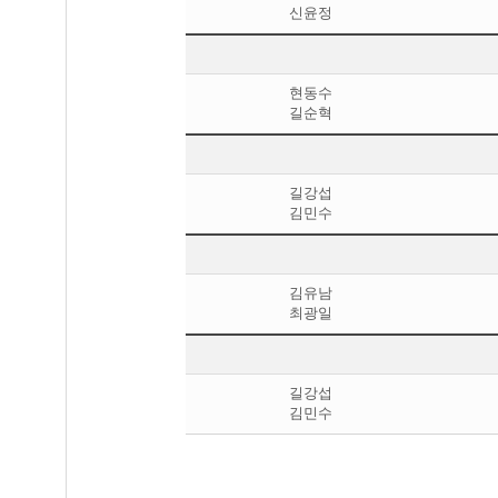
신윤정
현동수
길순혁
길강섭
김민수
김유남
최광일
길강섭
김민수