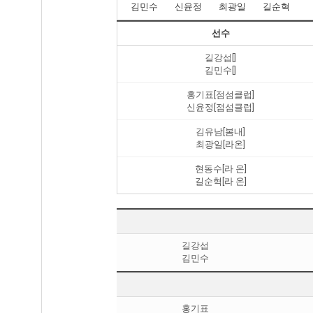
김민수
신윤정
최광일
길순혁
선수
길강섭[]
김민수[]
홍기표[점섬클럽]
신윤정[점섬클럽]
김유남[봄내]
최광일[라온]
현동수[라 온]
길순혁[라 온]
길강섭
김민수
홍기표