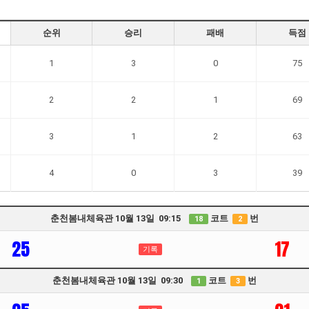
순위
승리
패배
득점
1
3
0
75
2
2
1
69
3
1
2
63
4
0
3
39
춘천봄내체육관 10월 13일 09:15
코트
번
18
2
25
17
기록
춘천봄내체육관 10월 13일 09:30
코트
번
1
3