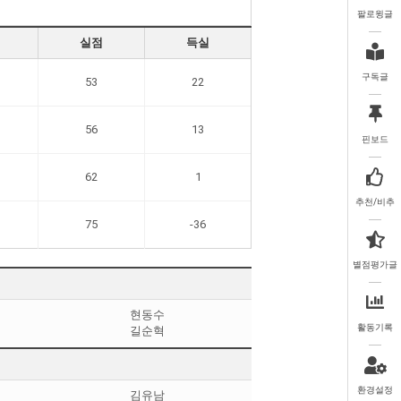
팔로윙글
실점
득실
구독글
53
22
56
13
핀보드
62
1
추천/비추
75
-36
별점평가글
현동수
활동기록
길순혁
환경설정
김유남