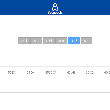
안내
접수
진행
코트
대진
결과
55 D3
55 D4
5560 C1
60 AB
60 C2
60 