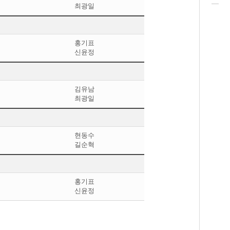
최광일
홍기표
신윤정
김유남
최광일
현동수
길순혁
홍기표
신윤정