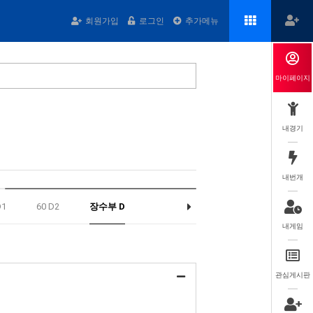
회원가입
로그인
추가메뉴
마이페이지
내경기
내번개
D1
60 D2
장수부 D
내게임
관심게시판