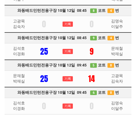
와동배드민턴전용구장 10월 12일 08:45
코트
번
8
4
0
0
고광목
김명숙
기록
김숙자
이달주
와동배드민턴전용구장 10월 12일 08:45
코트
번
9
4
25
9
김석호
문재철
기록
이경화
박재실
와동배드민턴전용구장 10월 12일 09:45
코트
번
5
8
25
14
문재철
고광목
기록
박재실
김숙자
와동배드민턴전용구장 10월 12일 09:45
코트
번
6
8
0
0
김석호
김명숙
기록
이경화
이달주