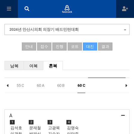
2024년 안산시의회 의장기 배드민턴대회
안내
접수
진행
코트
대진
결과
남복
여복
혼복
 A
55 C
60 A
60 B
60 C
A
1
2
3
4
김석호
문재철
고광목
김명숙
이경화
박재실
김숙자
이달주