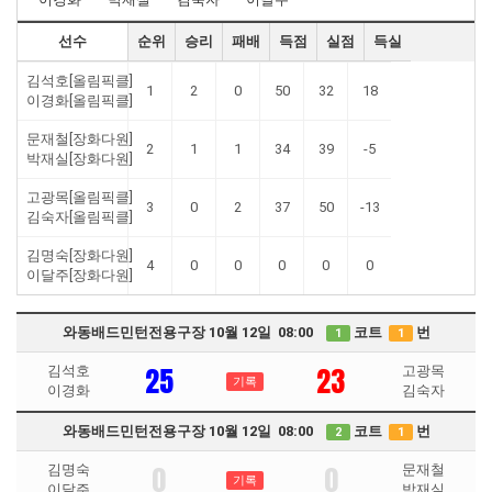
선수
순위
승리
패배
득점
실점
득실
김석호[올림픽클]
1
2
0
50
32
18
이경화[올림픽클]
문재철[장화다원]
2
1
1
34
39
-5
박재실[장화다원]
고광목[올림픽클]
3
0
2
37
50
-13
김숙자[올림픽클]
김명숙[장화다원]
4
0
0
0
0
0
이달주[장화다원]
와동배드민턴전용구장 10월 12일 08:00
코트
번
1
1
25
23
김석호
고광목
기록
이경화
김숙자
와동배드민턴전용구장 10월 12일 08:00
코트
번
2
1
0
0
김명숙
문재철
기록
이달주
박재실