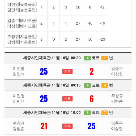
이진영[늘봄클럽]
1
2
0
50
8
42
김민석[늘봄클럽]
김종우[배사모클]
2
1
1
27
46
-19
이상협[배사모클]
주창규[지음클럽]
3
0
2
27
50
-23
강범준[지음클럽]
세종시민체육관 11월 10일 08:30
코트
번
4
1
25
2
이진영
김종우
기록
김민석
이상협
세종시민체육관 11월 10일 09:15
코트
번
6
4
25
6
이진영
주창규
기록
김민석
강범준
세종시민체육관 11월 10일 10:00
코트
번
8
7
21
25
주창규
김종우
기록
강범준
이상협