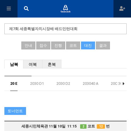
제7회 세종특별자치시장배 배드민턴대회
안내
접수
진행
코트
대진
결과
남복
여복
혼복
20 E
2030 D1
2030 D2
203040 A
20C 30B
토너먼트
세종시민체육관 11월 10일 11:15
코트
번
2
12