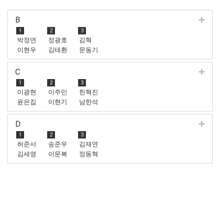
B
1
2
3
박정연
정광호
김혁
이현우
김태환
문동기
C
1
2
3
이광현
이주민
한혁진
윤은집
이현기
남한석
D
1
2
3
허준서
송준우
김재연
김세영
이문복
정동혁