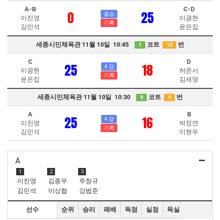
A-B
C-D
0
25
결승
이진영
이광현
기록
김민석
윤은집
세종시민체육관 11월 10일 10:45
코트
번
1
10
C
D
25
18
4 강
이광현
허준서
기록
윤은집
김세영
세종시민체육관 11월 10일 10:30
코트
번
9
9
A
B
25
16
4 강
이진영
박정연
기록
김민석
이현우
A
1
2
3
이진영
김종우
주창규
김민석
이상협
강범준
선수
순위
승리
패배
득점
실점
득실