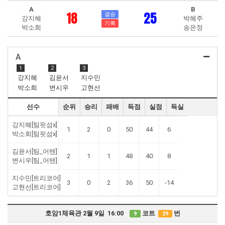
A
B
18
25
결승
강지혜
박혜주
기록
박소희
송은정
A
1
2
3
강지혜
김윤서
지수민
박소희
변시우
고현선
선수
순위
승리
패배
득점
실점
득실
강지혜[팀핏섬x]
1
2
0
50
44
6
박소희[팀핏섬x]
김윤서[팀_어텐]
2
1
1
48
40
8
변시우[팀_어텐]
지수민[트리코어]
3
0
2
36
50
-14
고현선[트리코어]
호암1체육관 2월 9일 16:00
코트
번
9
29