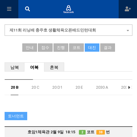
제11회 리닝배 충주호 생활체육오픈배드민턴대회
안내
접수
진행
코트
대진
결과
남복
여복
혼복
20 B
20 C
20 D1
20 E
2030 A
2030 D2
토너먼트
호암1체육관 2월 9일 18:15
코트
번
2
38