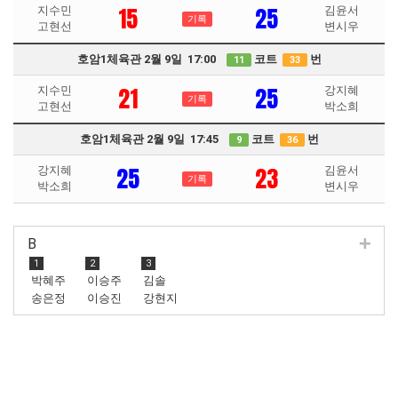
15
25
지수민
김윤서
기록
고현선
변시우
호암1체육관 2월 9일 17:00
코트
번
11
33
21
25
지수민
강지혜
기록
고현선
박소희
호암1체육관 2월 9일 17:45
코트
번
9
36
25
23
강지혜
김윤서
기록
박소희
변시우
B
1
2
3
박혜주
이승주
김솔
송은정
이승진
강현지