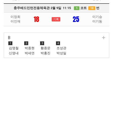
충주배드민턴전용체육관 2월 9일 11:15
코트
번
1
10
18
25
이정희
이기승
기록
이인재
이기동
B
1
2
3
4
김명철
박종현
황종문
조성관
신영내
박세연
박홍진
박성일