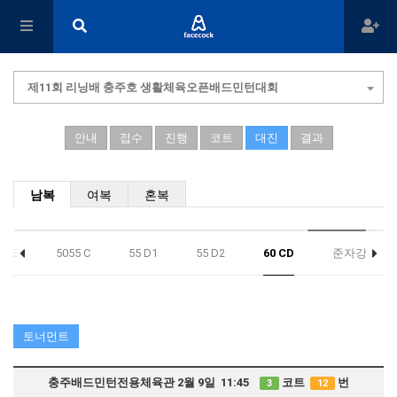
제11회 리닝배 충주호 생활체육오픈배드민턴대회
안내
접수
진행
코트
대진
결과
남복
여복
혼복
50 E
5055 C
55 D1
55 D2
60 CD
준자강
토너먼트
충주배드민턴전용체육관 2월 9일 11:45
코트
번
3
12