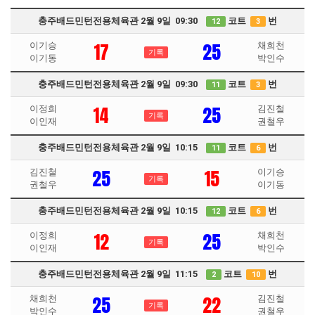
충주배드민턴전용체육관 2월 9일 09:30
코트
번
12
3
17
25
이기승
채희천
기록
이기동
박인수
충주배드민턴전용체육관 2월 9일 09:30
코트
번
11
3
14
25
이정희
김진철
기록
이인재
권철우
충주배드민턴전용체육관 2월 9일 10:15
코트
번
11
6
25
15
김진철
이기승
기록
권철우
이기동
충주배드민턴전용체육관 2월 9일 10:15
코트
번
12
6
12
25
이정희
채희천
기록
이인재
박인수
충주배드민턴전용체육관 2월 9일 11:15
코트
번
2
10
25
22
채희천
김진철
기록
박인수
권철우