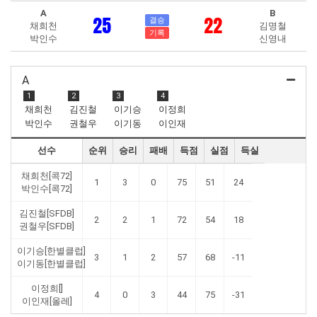
A
B
25
22
결승
채희천
김명철
기록
박인수
신영내
A
1
2
3
4
채희천
김진철
이기승
이정희
박인수
권철우
이기동
이인재
선수
순위
승리
패배
득점
실점
득실
채희천[콕72]
1
3
0
75
51
24
박인수[콕72]
김진철[SFDB]
2
2
1
72
54
18
권철우[SFDB]
이기승[한별클럽]
3
1
2
57
68
-11
이기동[한별클럽]
이정희[]
4
0
3
44
75
-31
이인재[올레]