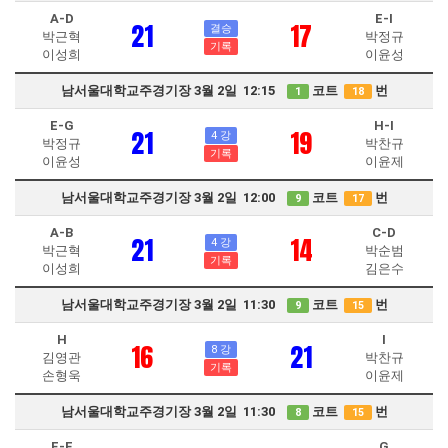
A-D
E-I
21
17
결승
박근혁
박정규
기록
이성희
이윤성
남서울대학교주경기장 3월 2일 12:15
코트
번
1
18
E-G
H-I
21
19
4 강
박정규
박찬규
기록
이윤성
이윤제
남서울대학교주경기장 3월 2일 12:00
코트
번
9
17
A-B
C-D
21
14
4 강
박근혁
박순범
기록
이성희
김은수
남서울대학교주경기장 3월 2일 11:30
코트
번
9
15
H
I
16
21
8 강
김영관
박찬규
기록
손형욱
이윤제
남서울대학교주경기장 3월 2일 11:30
코트
번
8
15
E-F
G