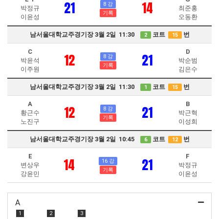
21
14
8 강
박정규
최준홍
기록
이윤성
오동환
남서울대학교주경기장 3월 2일 11:30
코트
번
2
15
C
D
12
21
8 강
박윤석
박순범
기록
이주원
김은수
남서울대학교주경기장 3월 2일 11:30
코트
번
1
15
A
B
12
21
8 강
황근수
박근혁
기록
노진구
이성희
남서울대학교주경기장 3월 2일 10:45
코트
번
6
12
E
F
14
21
16 강
변상우
박정규
기록
강윤민
이윤성
A
1
2
3