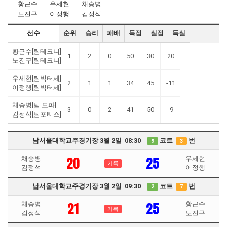
황근수
우세현
채승병
노진구
이정행
김정석
선수
순위
승리
패배
득점
실점
득실
황근수[팀테크니]
1
2
0
50
30
20
노진구[팀테크니]
우세현[팀빅터세]
2
1
1
34
45
-11
이정행[팀빅터세]
채승병[팀 도파]
3
0
2
41
50
-9
김정석[팀포티스]
남서울대학교주경기장 3월 2일 08:30
코트
번
9
3
20
25
채승병
우세현
기록
김정석
이정행
남서울대학교주경기장 3월 2일 09:30
코트
번
2
7
21
25
채승병
황근수
기록
김정석
노진구