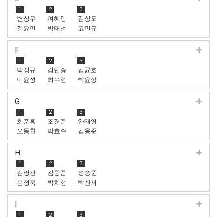
1
2
3
변상우
여혜민
김상도
강윤민
박태성
고민규
F
1
2
3
박정규
김민승
김균호
이윤성
최수현
박윤상
G
1
2
3
최준홍
조경준
양태영
오동환
박효수
김용준
H
1
2
3
김영관
김동준
정승준
손형욱
박치현
박찬서
I
1
2
3