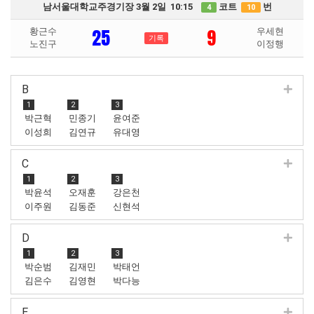
남서울대학교주경기장 3월 2일 10:15
코트
번
4
10
25
9
황근수
우세현
기록
노진구
이정행
B
1
2
3
박근혁
민종기
윤여준
이성희
김연규
유대영
C
1
2
3
박윤석
오재훈
강은천
이주원
김동준
신현석
D
1
2
3
박순범
김재민
박태언
김은수
김영현
박다능
E