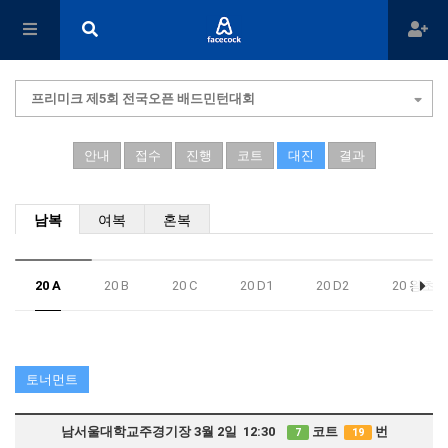
프리미크 제5회 전국오픈 배드민턴대회
안내
접수
진행
코트
대진
결과
남복
여복
혼복
20 A
20 B
20 C
20 D1
20 D2
20 왕초심
토너먼트
남서울대학교주경기장 3월 2일 12:30
코트
번
7
19