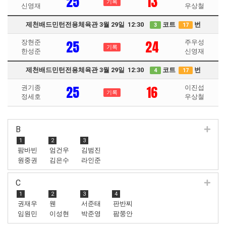
25
13
기록
신영재
우상철
제천배드민턴전용체육관 3월 29일 12:30
코트
번
3
17
25
24
장현준
주우성
기록
한성준
신영재
제천배드민턴전용체육관 3월 29일 12:30
코트
번
4
17
25
16
권기종
이진섭
기록
정세호
우상철
B
1
2
3
팜바빈
엄건우
김범진
원중권
김은수
라인준
C
1
2
3
4
권재우
웬
서준태
판반찌
임원민
이성현
박준영
팜쭝안