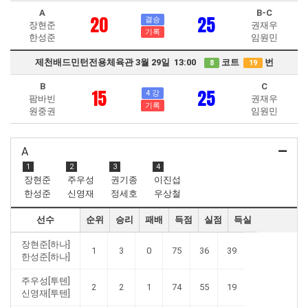
A
B-C
20
25
결승
장현준
권재우
기록
한성준
임원민
제천배드민턴전용체육관 3월 29일 13:00
코트
번
8
19
B
C
15
25
4 강
팜바빈
권재우
기록
원중권
임원민
A
1
2
3
4
장현준
주우성
권기종
이진섭
한성준
신영재
정세호
우상철
선수
순위
승리
패배
득점
실점
득실
장현준[하나]
1
3
0
75
36
39
한성준[하나]
주우성[투텐]
2
2
1
74
55
19
신영재[투텐]