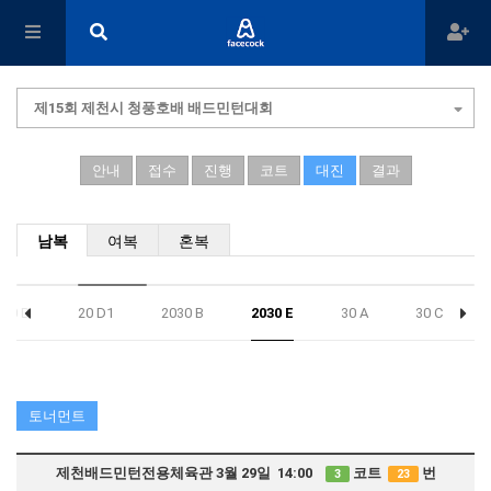
제15회 제천시 청풍호배 배드민턴대회
안내
접수
진행
코트
대진
결과
남복
여복
혼복
20 D
20 D1
2030 B
2030 E
30 A
30 C
토너먼트
제천배드민턴전용체육관 3월 29일 14:00
코트
번
3
23