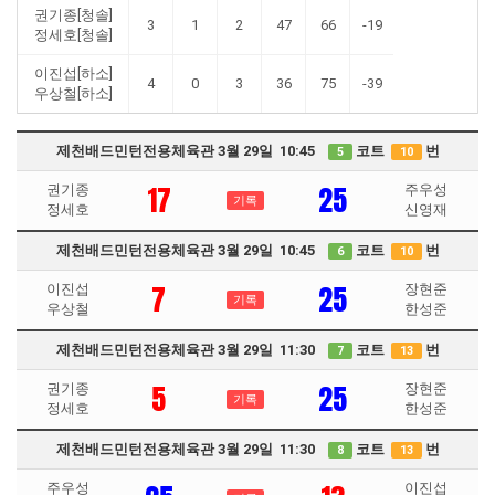
권기종[청솔]
3
1
2
47
66
-19
정세호[청솔]
이진섭[하소]
4
0
3
36
75
-39
우상철[하소]
제천배드민턴전용체육관 3월 29일 10:45
코트
번
5
10
17
25
권기종
주우성
기록
정세호
신영재
제천배드민턴전용체육관 3월 29일 10:45
코트
번
6
10
7
25
이진섭
장현준
기록
우상철
한성준
제천배드민턴전용체육관 3월 29일 11:30
코트
번
7
13
5
25
권기종
장현준
기록
정세호
한성준
제천배드민턴전용체육관 3월 29일 11:30
코트
번
8
13
주우성
이진섭