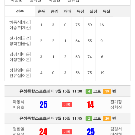
선수
순위
승리
패배
득점
실점
득실
하동식[계산]
1
3
0
75
59
16
이승호[계산]
전기정[금성]
2
2
1
64
55
9
장혁진[금성]
김경서[어은]
3
1
2
68
74
-6
이정현[어은]
정한얼[어은]
4
0
3
56
75
-19
전유섭[어은]
유성종합스포츠센터 3월 15일 11:30
코트
번
4
19
25
14
하동식
전기정
기록
이승호
장혁진
유성종합스포츠센터 3월 15일 11:45
코트
번
2
20
24
25
정한얼
김경서
기록
전유섭
이정현