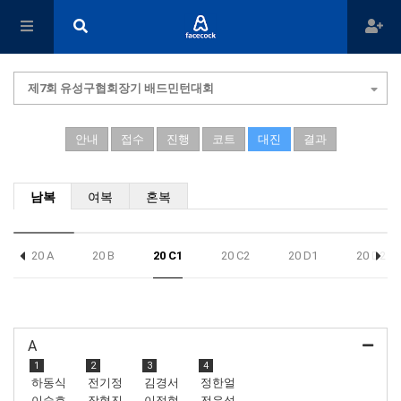
제7회 유성구협회장기 배드민턴대회
안내
접수
진행
코트
대진
결과
남복
여복
혼복
20 A
20 B
20 C1
20 C2
20 D1
20 D2
A
1
2
3
4
하동식
전기정
김경서
정한얼
이승호
장혁진
이정현
전유섭