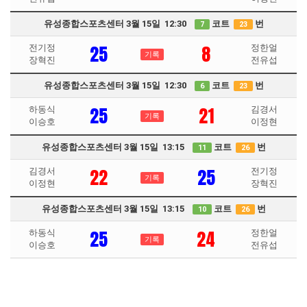
유성종합스포츠센터 3월 15일 12:30
코트
번
7
23
25
8
전기정
정한얼
기록
장혁진
전유섭
유성종합스포츠센터 3월 15일 12:30
코트
번
6
23
25
21
하동식
김경서
기록
이승호
이정현
유성종합스포츠센터 3월 15일 13:15
코트
번
11
26
22
25
김경서
전기정
기록
이정현
장혁진
유성종합스포츠센터 3월 15일 13:15
코트
번
10
26
25
24
하동식
정한얼
기록
이승호
전유섭