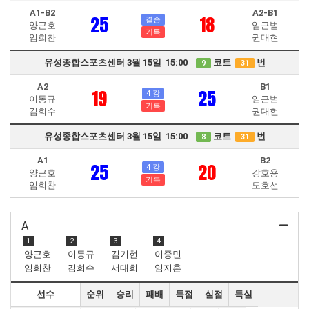
A1-B2
A2-B1
25
18
결승
양근호
임근범
기록
임희찬
권대현
유성종합스포츠센터 3월 15일 15:00
코트
번
9
31
A2
B1
19
25
4 강
이동규
임근범
기록
김희수
권대현
유성종합스포츠센터 3월 15일 15:00
코트
번
8
31
A1
B2
25
20
4 강
양근호
강호용
기록
임희찬
도호선
A
1
2
3
4
양근호
이동규
김기현
이종민
임희찬
김희수
서대희
임지훈
선수
순위
승리
패배
득점
실점
득실