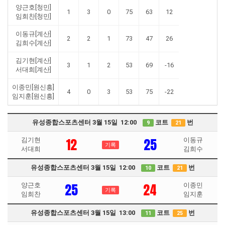
양근호[청민]
1
3
0
75
63
12
임희찬[청민]
이동규[계산]
2
2
1
73
47
26
김희수[계산]
김기현[계산]
3
1
2
53
69
-16
서대희[계산]
이종민[원신흥]
4
0
3
53
75
-22
임지훈[원신흥]
유성종합스포츠센터 3월 15일 12:00
코트
번
9
21
12
25
김기현
이동규
기록
서대희
김희수
유성종합스포츠센터 3월 15일 12:00
코트
번
10
21
25
24
양근호
이종민
기록
임희찬
임지훈
유성종합스포츠센터 3월 15일 13:00
코트
번
11
25