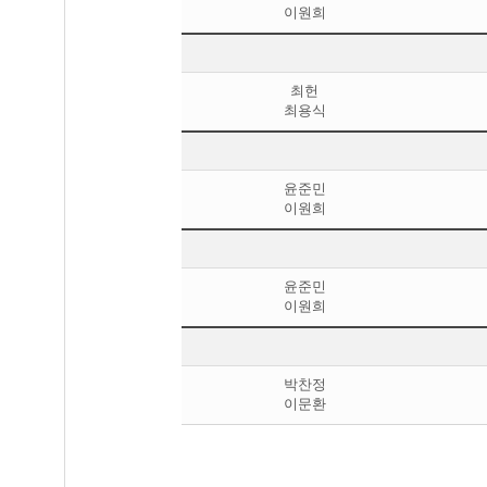
이원희
최헌
최용식
윤준민
이원희
윤준민
이원희
박찬정
이문환