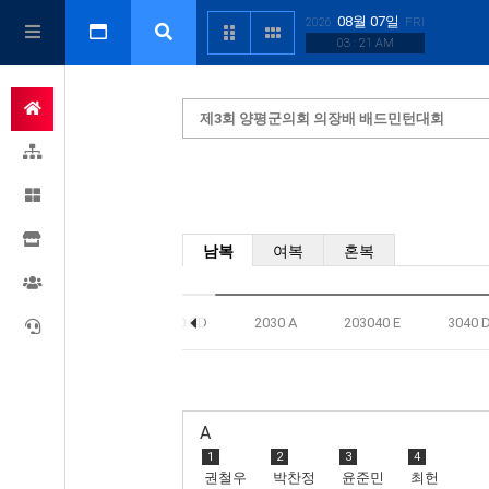
08월 07일
2026
FRI
03 : 21 AM
제3회 양평군의회 의장배 배드민턴대회
남복
여복
혼복
20 CD
2030 A
203040 E
3040 
A
1
2
3
4
권철우
박찬정
윤준민
최헌