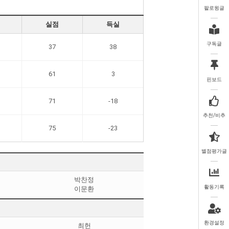
팔로윙글
실점
득실
구독글
37
38
61
3
핀보드
71
-18
추천/비추
75
-23
별점평가글
박찬정
활동기록
이문환
환경설정
최헌