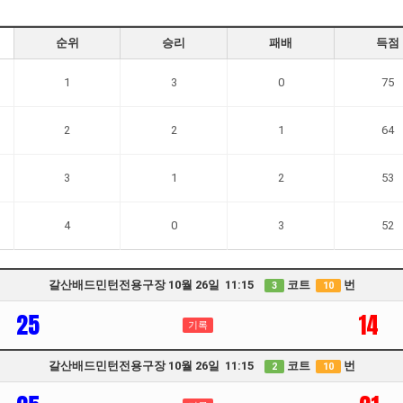
순위
승리
패배
득점
1
3
0
75
2
2
1
64
3
1
2
53
4
0
3
52
갈산배드민턴전용구장 10월 26일 11:15
코트
번
3
10
25
14
기록
갈산배드민턴전용구장 10월 26일 11:15
코트
번
2
10