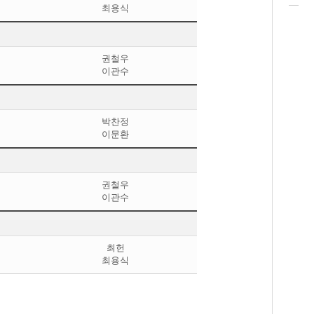
최용식
권철우
이관수
박찬정
이문환
권철우
이관수
최헌
최용식