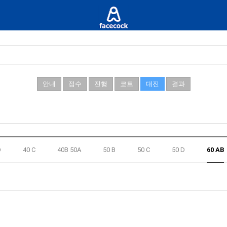
안내
접수
진행
코트
대진
결과
D
40 C
40B 50A
50 B
50 C
50 D
60 AB