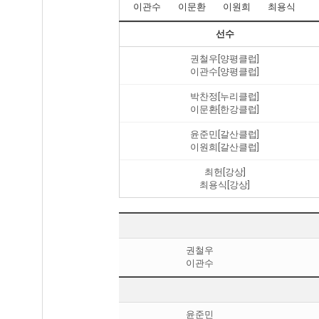
이관수
이문환
이원희
최용식
선수
권철우[양평클럽]
이관수[양평클럽]
박찬정[누리클럽]
이문환[한강클럽]
윤준민[갈산클럽]
이원희[갈산클럽]
최헌[강상]
최용식[강상]
권철우
이관수
윤준민